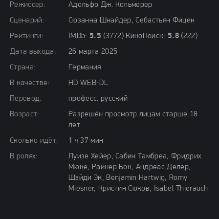
Режиссер:
Адольфо Дж. Кольмерер
Сценарий:
Сюзанна Шнайдер, Себастьян Фицек
Рейтинги:
IMDb:
5.5
(3772) КиноПоиск:
5.8
(222)
Дата выхода:
26 марта 2025
Страна:
Германия
В качестве:
HD WEB-DL
Перевод:
професс. русский
Возраст:
Разрешён просмотр лицам старше 18
лет
Сколько идёт:
1 ч 37 мин
В ролях:
Луизе Хейер, Сабин Тамбреа, Фридрих
Мюке, Райнер Бок, Андреас Дёлер,
Шэйди Эк, Benjamin Hartwig, Romy
Miesner, Кристин Сюков, Isabel Thierauch