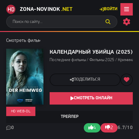
ZONA-NOVINOK
.NET
ВОЙТИ
Смотреть фильмы бесплатно
»
Последние фильмы
» Календарн
КАЛЕНДАРНЫЙ УБИЙЦА (2025)
Последние фильмы / Фильмы 2025 / Криминаль
ПОДЕЛИТЬСЯ
СМОТРЕТЬ ОНЛАЙН
HD WEB-DL
ТРЕЙЛЕР
0
4
2
6.7/10