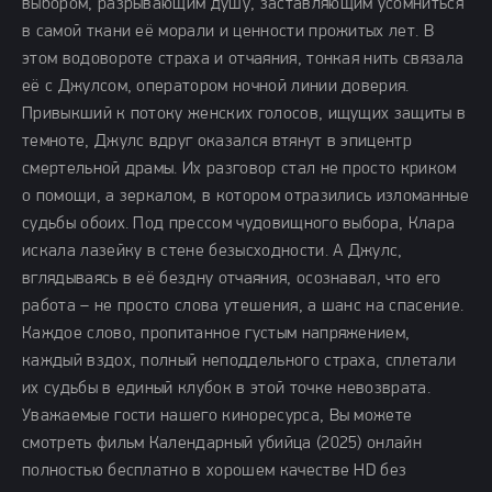
выбором, разрывающим душу, заставляющим усомниться
в самой ткани её морали и ценности прожитых лет. В
этом водовороте страха и отчаяния, тонкая нить связала
её с Джулсом, оператором ночной линии доверия.
Привыкший к потоку женских голосов, ищущих защиты в
темноте, Джулс вдруг оказался втянут в эпицентр
смертельной драмы. Их разговор стал не просто криком
о помощи, а зеркалом, в котором отразились изломанные
судьбы обоих. Под прессом чудовищного выбора, Клара
искала лазейку в стене безысходности. А Джулс,
вглядываясь в её бездну отчаяния, осознавал, что его
работа – не просто слова утешения, а шанс на спасение.
Каждое слово, пропитанное густым напряжением,
каждый вздох, полный неподдельного страха, сплетали
их судьбы в единый клубок в этой точке невозврата.
Уважаемые гости нашего киноресурса, Вы можете
смотреть фильм Календарный убийца (2025) онлайн
полностью бесплатно в хорошем качестве HD без