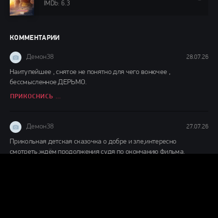
IMDb: 6.3
КОММЕНТАРИИ
Демон38
28.07.26
Наитупейшее , снятое не понятно для чего вонючее ,
бессмысленное ДЕРЬМО.
ПРИКОСНИСЬ КО МНЕ (2026)
Демон38
27.07.26
Прикольная детская сказочка о добре и зле,интересно
смотреть,ждём продолжения судя по окончанию фильма.
ДЕТИ ЛЕСА 2 (2026)
Демон38
24.07.26
Вот это шляпааааа....... Это же надо такой фильм и так