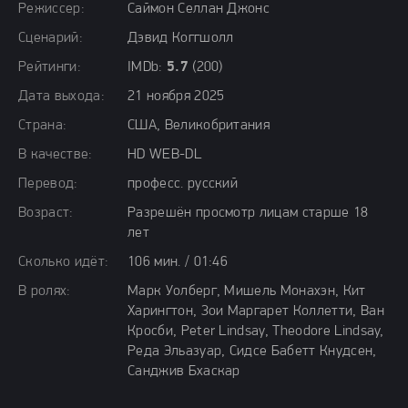
Режиссер:
Саймон Селлан Джонс
Сценарий:
Дэвид Коггшолл
Рейтинги:
IMDb:
5.7
(200)
Дата выхода:
21 ноября 2025
Страна:
США, Великобритания
В качестве:
HD WEB-DL
Перевод:
професс. русский
Возраст:
Разрешён просмотр лицам старше 18
лет
Сколько идёт:
106 мин. / 01:46
В ролях:
Марк Уолберг, Мишель Монахэн, Кит
Харингтон, Зои Маргарет Коллетти, Ван
Кросби, Peter Lindsay, Theodore Lindsay,
Реда Эльазуар, Сидсе Бабетт Кнудсен,
Санджив Бхаскар