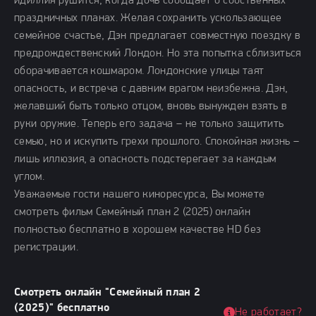
идиллия рушится, когда дочь сообщает о собственных
праздничных планах. Желая сохранить ускользающее
семейное счастье, Дэн предлагает совместную поездку в
предрождественский Лондон. Но эта попытка сблизиться
оборачивается кошмаром. Лондонские улицы таят
опасность, и встреча с давним врагом неизбежна. Дэн,
желавший быть только отцом, вновь вынужден взять в
руки оружие. Теперь его задача – не только защитить
семью, но и искупить грехи прошлого. Спокойная жизнь –
лишь иллюзия, а опасность подстерегает за каждым
углом.
Уважаемые гости нашего киноресурса, Вы можете
смотреть фильм Семейный план 2 (2025) онлайн
полностью бесплатно в хорошем качестве HD без
регистрации.
Смотреть онлайн "Семейный план 2
(2025)" бесплатно
Не работает?