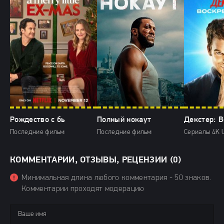
Рождество с бывшим (2025)
Полный нокаут (2025)
Декстер: В
Последние фильмы / Фильмы 2025 / Фильмы осени 2025 / Новинки ки
Последние фильмы / Фильмы 2025 / Боеви
Сериалы 4K U
КОММЕНТАРИИ, ОТЗЫВЫ, РЕЦЕНЗИИ (0)
Минимальная длина любого комментария - 50 знаков.
Комментарии проходят модерацию