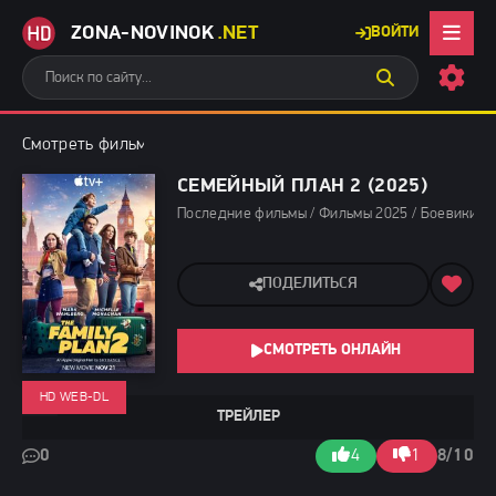
ZONA-NOVINOK
.NET
ВОЙТИ
Смотреть фильмы бесплатно
»
Последние фильмы
» Семейный 
СЕМЕЙНЫЙ ПЛАН 2 (2025)
Последние фильмы / Фильмы 2025 / Боевики 20
ПОДЕЛИТЬСЯ
СМОТРЕТЬ ОНЛАЙН
HD WEB-DL
ТРЕЙЛЕР
0
4
1
8/10