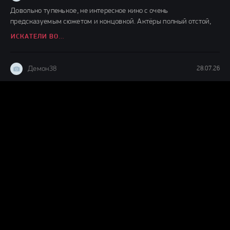
Довольно тупенькое, не интересное кино с очень
предсказуемым сюжетом и концовкой. Актёры полный отстой,
ИСКАТЕЛИ ВОДЫ (2026)
Демон38
28.07.26
Наитупейшее , снятое не понятно для чего вонючее ,
бессмысленное ДЕРЬМО.
ПРИКОСНИСЬ КО МНЕ (2026)
Демон38
27.07.26
Прикольная детская сказочка о добре и зле,интересно
смотреть,ждём продолжения судя по окончанию фильма.
ДЕТИ ЛЕСА 2 (2026)
Демон38
24.07.26