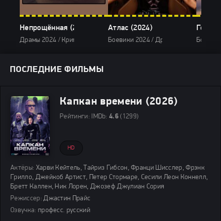
Непрощённая (2024)
Атлас (2024)
Годзил
Драмы 2024 / Криминальные фильмы 2024 / Зарубежные фильмы 20
Боевики 2024 / Драмы 2024 / Фантас
Боевики
ПОСЛЕДНИЕ ФИЛЬМЫ
Капкан времени (2026)
Рейтинги:
IMDb:
4.6
(1299)
HD
Актёры:
Харви Кейтель, Тайриз Гибсон, Франци Шисслер, Фрэнк
Грилло, Джейкоб Артист, Петер Стормаре, Сесили Леон Коннелл,
Бретт Каллен, Ник Лорен, Джозеф Джулиан Сория
Режиссер:
Джастин Прайс
Озвучка:
професс. русский