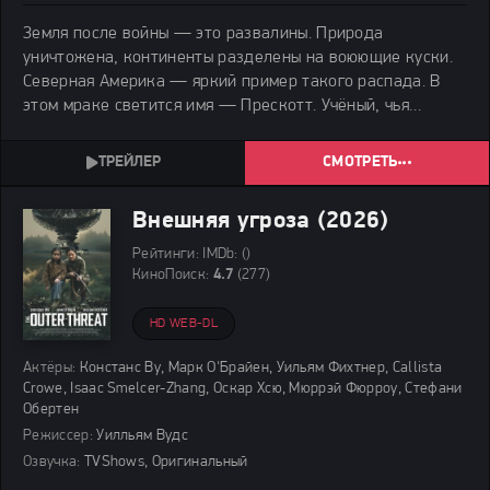
Земля после войны — это развалины. Природа
уничтожена, континенты разделены на воюющие куски.
Северная Америка — яркий пример такого распада. В
этом мраке светится имя — Прескотт. Учёный, чья
организация производит вещи, помогающие людям
держаться на ногах.
СМОТРЕТЬ
Внешняя угроза (2026)
Рейтинги:
IMDb:
()
КиноПоиск:
4.7
(277)
HD WEB-DL
Актёры:
Констанс Ву, Марк О'Брайен, Уильям Фихтнер, Callista
Crowe, Isaac Smelcer-Zhang, Оскар Хсю, Мюррэй Фюрроу, Стефани
Обертен
Режиссер:
Уилльям Вудс
Озвучка:
TVShows, Оригинальный