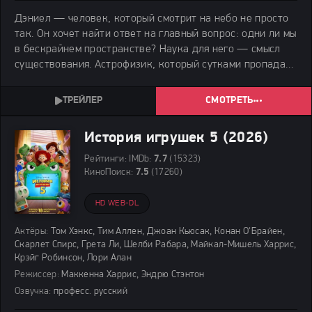
Дэниел — человек, который смотрит на небо не просто
так. Он хочет найти ответ на главный вопрос: одни ли мы
в бескрайнем пространстве? Наука для него — смысл
существования. Астрофизик, который сутками пропадал
в расчётах, забывал о еде и не замечал, как растут его
ребятишки.
СМОТРЕТЬ
История игрушек 5 (2026)
Рейтинги:
IMDb:
7.7
(15323)
КиноПоиск:
7.5
(17260)
HD WEB-DL
Актёры:
Том Хэнкс, Тим Аллен, Джоан Кьюсак, Конан О'Брайен,
Скарлет Спирс, Грета Ли, Шелби Рабара, Майкал-Мишель Харрис,
Крэйг Робинсон, Лори Алан
Режиссер:
Маккенна Харрис, Эндрю Стэнтон
Озвучка:
професс. русский