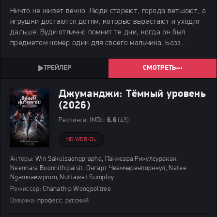
Ничто не живёт вечно. Люди стареют, города ветшают, а
игрушки достаются детям, которые вырастают и уходят
дальше. Вуди отлично помнит те дни, когда он был
предметом номер один для своего мальчика. Базз
помнит взгляды, полные веры в его полёты. Джесси
помнит слишком много — такая уж она уродилась.
СМОТРЕТЬ
Джуманджи: Тёмный уровень
(2026)
Рейтинги:
IMDb:
6.6
(43)
HD WEB-DL
Актёры:
Win Sakulsaengprapha, Панисара Рикулсуракан,
Neennara Boonnithipaisit, Онгарт Чеамчаренпорнкул, Natee
Ngamnaewprom, Nuttawat Sumploy
Режиссер:
Chanathip Wongpoltree
Озвучка:
професс. русский