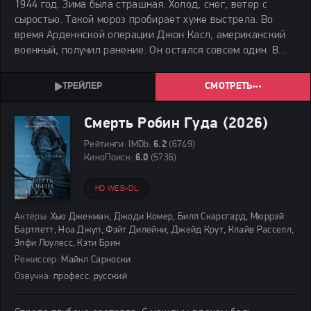
1944 год. Зима была страшная. Холод, снег, ветер с
сыростью. Такой мороз пробирает хуже выстрела. Во
время Арденнской операции Джон Касл, американский
военный, получил ранение. Он остался совсем один. В
лесу, который уже не был дружелюбным. Тут теперь
хозяйничали немцы.
СМОТРЕТЬ
Смерть Робин Гуда (2026)
Рейтинги:
IMDb:
6.2
(6749)
КиноПоиск:
6.0
(5736)
HD WEB-DL
Актёры:
Хью Джекман, Джоди Комер, Билл Скарсгард, Мюррэй
Бартлетт, Ноа Джуп, Фэйт Дилейни, Джейд Крут, Клайв Расселл,
Элфи Лоулесс, Кэти Брин
Режиссер:
Майкл Сарноски
Озвучка:
професс. русский