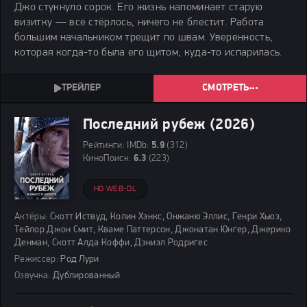
Джо стукнуло сорок. Его жизнь напоминает старую
визитку — всё стёрлось, ничего не блестит. Работа
большим начальником трещит по швам. Уверенность,
которая когда-то была его щитом, куда-то испарилась.
СМОТРЕТЬ
Последний рубеж (2026)
Рейтинги:
IMDb:
5.9
(312)
КиноПоиск:
6.3
(223)
HD WEB-DL
Актёры:
Скотт Иствуд, Колин Хэнкс, Онжаню Эллис, Генри Хьюз,
Тейлор Джон Смит, Кваме Паттерсон, Джонатан Юнгер, Джерико
Денман, Скотт Алда Коффи, Дэниэл Родригес
Режиссер:
Род Лури
Озвучка:
Дублированный