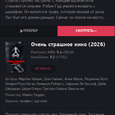
Стрела глубоко застряла. С каждым вдохом боль
становится сильнее. Робин Гуд умаялся воевать с
шерифом. Он валится в траву, которая мокрая от росы.
Лес был его домом раньше. Сейчас он похож на место,
где всё заканчивается. Лук падает из рук.
СМОТРЕТЬ
Очень страшное кино (2026)
Рейтинги:
IMDb:
5.4
(20545)
КиноПоиск:
5.2
(31762)
HD WEB-DL
Актёры:
Марлон Уайанс, Шон Уайанс, Анна Фэрис, Реджина Холл,
Оливия Роуз Кигэн, Кэмерон Робертс, Саванна Ли Нассиф, Дейв
Шеридан, Шери Отери, Грегори Уайанс Бенсон мл.
Режиссер:
Майкл Тиддес
Озвучка:
професс. русский
Прошло двадцать шесть лет. Огромный срок. За такое