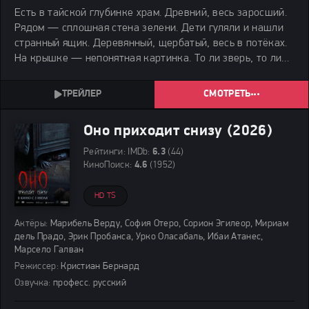
Есть в тайской глубинке храм. Древний, весь заросший.
Рядом — сплошная стена зелени. Дети гуляли и нашли
странный ящик. Деревянный, щербатый, весь в потёках.
На крышке — непонятная картинка. То ли зверь, то ли
мертвец. Глаз нет, только пустые дыры. Кто оставил?
Тайна покрытая мраком.
СМОТРЕТЬ
Оно приходит снизу (2026)
Рейтинги:
IMDb:
6.3
(44)
КиноПоиск:
4.6
(1952)
HD TS
Актёры:
Марибель Верду, София Отеро, Сорион Эгилеор, Мириам
дель Прадо, Эрик Пробанса, Урко Оласабаль, Ибаи Атанес,
Марсело Галван
Режиссер:
Кристиан Бернард
Озвучка:
професс. русский