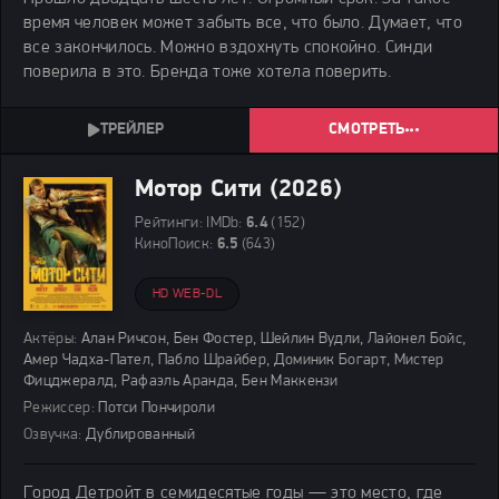
время человек может забыть все, что было. Думает, что
все закончилось. Можно вздохнуть спокойно. Синди
поверила в это. Бренда тоже хотела поверить.
СМОТРЕТЬ
Мотор Сити (2026)
Рейтинги:
IMDb:
6.4
(152)
КиноПоиск:
6.5
(643)
HD WEB-DL
Актёры:
Алан Ричсон, Бен Фостер, Шейлин Вудли, Лайонел Бойс,
Амер Чадха-Пател, Пабло Шрайбер, Доминик Богарт, Мистер
Фицджералд, Рафаэль Аранда, Бен Маккензи
Режиссер:
Потси Пончироли
Озвучка:
Дублированный
Город Детройт в семидесятые годы — это место, где