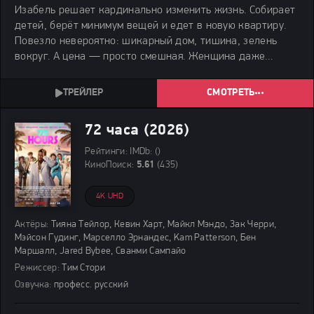
Изабель решает кардинально изменить жизнь. Собирает
детей, берёт минимум вещей и едет в новую квартиру.
Повезло невероятно: шикарный дом, тишина, зелень
вокруг. А цена — просто смешная. Женщина даже
перепроверила объявление. Всё точно, ошибки нет. Она
счастлива, дети тоже. Начинается обустройство.
СМОТРЕТЬ
72 часа (2026)
Рейтинги:
IMDb:
()
КиноПоиск:
5.61
(435)
4K UHD
Актёры:
Тияна Тейлор, Кевин Харт, Майкл Мэндо, Зак Черри,
Мэйсон Гудинг, Марселло Эрнандес, Kam Patterson, Бен
Маршалл, Jared Bybee, Сванми Сампайо
Режиссер:
Тим Стори
Озвучка:
професс. русский