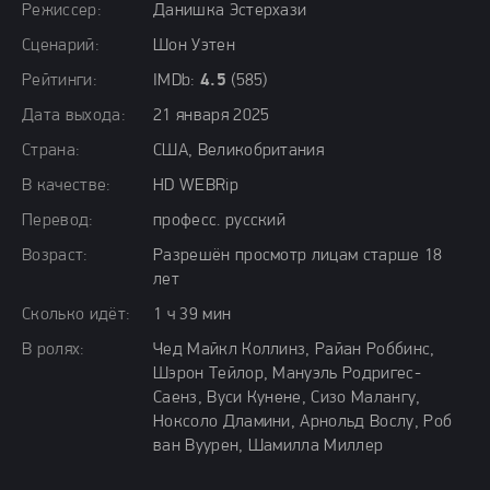
Режиссер:
Данишка Эстерхази
Сценарий:
Шон Уэтен
Рейтинги:
IMDb:
4.5
(585)
Дата выхода:
21 января 2025
Страна:
США, Великобритания
В качестве:
HD WEBRip
Перевод:
професс. русский
Возраст:
Разрешён просмотр лицам старше 18
лет
Сколько идёт:
1 ч 39 мин
В ролях:
Чед Майкл Коллинз, Райан Роббинс,
Шэрон Тейлор, Мануэль Родригес-
Саенз, Вуси Кунене, Сизо Малангу,
Ноксоло Дламини, Арнольд Вослу, Роб
ван Вуурен, Шамилла Миллер