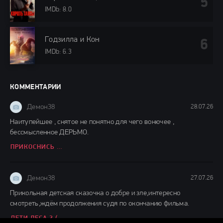
IMDb: 8.0
Годзилла и Конг: Новая империя (2024)
IMDb: 6.3
КОММЕНТАРИИ
Демон38
28.07.26
Наитупейшее , снятое не понятно для чего вонючее ,
бессмысленное ДЕРЬМО.
ПРИКОСНИСЬ КО МНЕ (2026)
Демон38
27.07.26
Прикольная детская сказочка о добре и зле,интересно
смотреть,ждём продолжения судя по окончанию фильма.
ДЕТИ ЛЕСА 2 (2026)