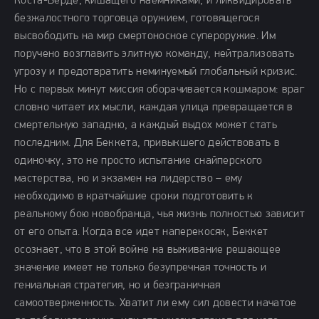
Коста-Верде, кишащего наемниками, и ликвидировать
безжалостного торговца оружием, готовящегося
высвободить на мир смертоносное супероружие. Им
поручено возглавить элитную команду, нейтрализовать
угрозу и предотвратить неминуемый глобальный кризис.
Но с первых минут миссия оборачивается кошмаром: враг
словно читает их мысли, каждая улица превращается в
смертельную западню, а каждый выдох может стать
последним. Для Беккета, привыкшего действовать в
одиночку, это не просто испытание снайперского
мастерства, но и экзамен на лидерство – ему
необходимо в кратчайшие сроки подготовить к
реальному бою новобранца, чья жизнь полностью зависит
от его опыта. Когда все идет наперекосяк, Беккет
осознает, что в этой войне на выживание решающее
значение имеет не только безупречная точность и
гениальная стратегия, но и безграничная
самоотверженность. Хватит ли ему сил довести начатое