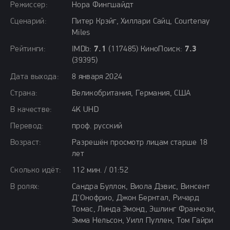
Режиссер:
Нора Фингшайдт
Сценарий:
Питер Крэйг, Хиллари Сайц, Courtenay
Miles
Рейтинги:
IMDb:
7.1
(117485) КиноПоиск:
7.3
(39395)
Дата выхода:
8 января 2024
Страна:
Великобритания, Германия, США
В качестве:
4K UHD
Перевод:
проф. русский
Возраст:
Разрешён просмотр лицам старше 18
лет
Сколько идёт:
112 мин. / 01:52
В ролях:
Сандра Буллок, Виола Дэвис, Винсент
Д'Онофрио, Джон Бернтал, Ричард
Томас, Линда Эмонд, Эшлинг Франчози,
Эмма Нельсон, Уилл Пуллен, Том Гайри