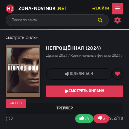
ZONA-NOVINOK
.NET
ВОЙТИ
Смотреть фильмы бесплатно
»
Драмы 2024
» Непрощённая (20
НЕПРОЩЁННАЯ (2024)
Драмы 2024 / Криминальные фильмы 2024 / За
ПОДЕЛИТЬСЯ
СМОТРЕТЬ ОНЛАЙН
4K UHD
ТРЕЙЛЕР
3
54
5
9.2/10