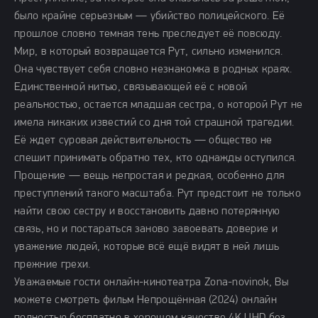
было крайне серьезным — убийство полицейского. Её
прошлое словно темная тень преследует её повсюду.
Мир, в который возвращается Рут, сильно изменился.
Она чувствует себя словно незнакомка в родных краях.
Единственной нитью, связывающей её с новой
реальностью, остается младшая сестра, о которой Рут не
имела никаких известий со дня той страшной трагедии.
Её ждет суровая действительность — общество не
спешит принимать обратно тех, кто однажды оступился.
Прощение — вещь непростая и редкая, особенно для
преступлений такого масштаба. Рут предстоит не только
найти свою сестру и восстановить давно потерянную
связь, но и постараться заново завоевать доверие и
уважение людей, которые всё ещё видят в ней лишь
прежние грехи.
Уважаемые гости онлайн-кинотеатра Zona-novinok, Вы
можете смотреть фильм Непрощённая (2024) онлайн