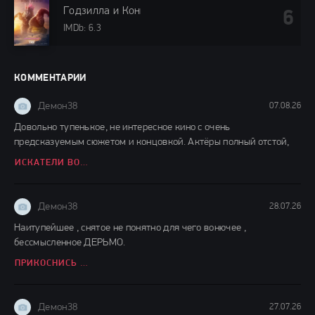
Годзилла и Конг: Новая империя (2024)
IMDb: 6.3
КОММЕНТАРИИ
Демон38
07.08.26
Довольно тупенькое, не интересное кино с очень
предсказуемым сюжетом и концовкой. Актёры полный отстой,
ИСКАТЕЛИ ВОДЫ (2026)
Демон38
28.07.26
Наитупейшее , снятое не понятно для чего вонючее ,
бессмысленное ДЕРЬМО.
ПРИКОСНИСЬ КО МНЕ (2026)
Демон38
27.07.26