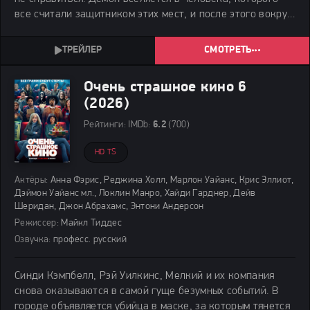
все считали защитником этих мест, и после этого вокруг
начинает твориться настоящий кошмар. Чтобы хоть как-
то остановить происходящее, местные
СМОТРЕТЬ
Очень страшное кино 6
(2026)
Рейтинги:
IMDb:
6.2
(700)
HD TS
Актёры:
Анна Фэрис, Реджина Холл, Марлон Уайанс, Крис Эллиот,
Дэймон Уайанс мл., Локлин Манро, Хайди Гарднер, Дейв
Шеридан, Джон Абрахамс, Энтони Андерсон
Режиссер:
Майкл Тиддес
Озвучка:
професс. русский
Синди Кэмпбелл, Рэй Уилкинс, Мелкий и их компания
снова оказываются в самой гуще безумных событий. В
городе объявляется убийца в маске, за которым тянется