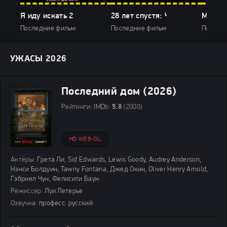
Я иду искать 2 (2026)
28 лет спустя: Часть II. Храм ко
Мумия 
Последние фильмы / Фильмы 2026 / Комедии 2026 / Триллеры 2026
Последние фильмы / Фильмы 2026 / 
Последн
УЖАСЫ 2026
Последний дом (2026)
Рейтинги:
IMDb:
5.8
(2000)
HD WEB-DL
Актёры:
Грета Ли, Sid Edwards, Lewis Goody, Audrey Anderson,
Нэнси Болдуин, Tawny Fontana, Джед Окин, Oliver Henry Arnold,
Гэбриел Чун, Фелисити Баун
Режиссер:
Луи Летерье
Озвучка:
професс. русский