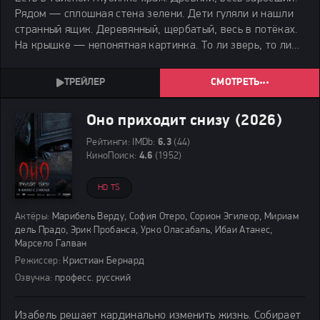
Рядом — сплошная стена зелени. Дети гуляли и нашли
странный ящик. Деревянный, щербатый, весь в потёках.
На крышке — непонятная картинка. То ли зверь, то ли
мертвец. Глаз нет, только пустые дыры. Кто оставил?
Тайна покрытая мраком.
СМОТРЕТЬ
Оно приходит снизу (2026)
Рейтинги:
IMDb:
6.3
(44)
КиноПоиск:
4.6
(1952)
HD TS
Актёры:
Марибель Верду, София Отеро, Сорион Эгилеор, Мириам
дель Прадо, Эрик Пробанса, Урко Оласабаль, Ибаи Атанес,
Марсело Галван
Режиссер:
Кристиан Бернард
Озвучка:
професс. русский
Изабель решает кардинально изменить жизнь. Собирает