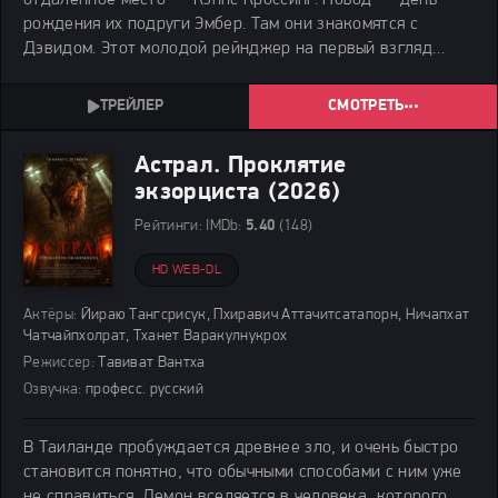
рождения их подруги Эмбер. Там они знакомятся с
Дэвидом. Этот молодой рейнджер на первый взгляд
очень приятен, но у него есть страшная тайна, которая
грозит смертью. Преступник методично
СМОТРЕТЬ
Астрал. Проклятие
экзорциста (2026)
Рейтинги:
IMDb:
5.40
(148)
HD WEB-DL
Актёры:
Йираю Тангсрисук, Пхиравич Аттачитсатапорн, Ничапхат
Чатчайпхолрат, Тханет Варакулнукрох
Режиссер:
Тавиват Вантха
Озвучка:
професс. русский
В Таиланде пробуждается древнее зло, и очень быстро
становится понятно, что обычными способами с ним уже
не справиться. Демон вселяется в человека, которого