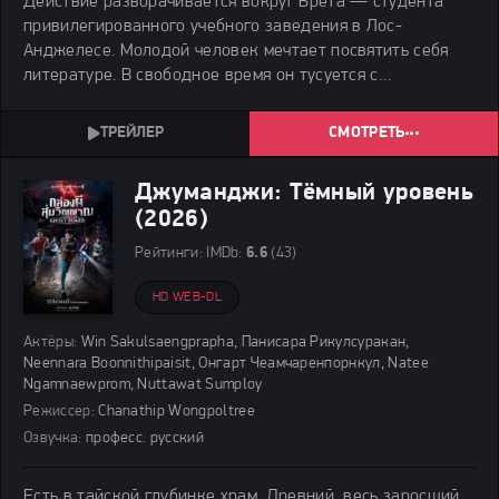
Действие разворачивается вокруг Брета — студента
привилегированного учебного заведения в Лос-
Анджелесе. Молодой человек мечтает посвятить себя
литературе. В свободное время он тусуется с
состоятельными сверстниками: они устраивают
вечеринки, обсуждают амбициозные проекты и готовятся
СМОТРЕТЬ
к последнему
Джуманджи: Тёмный уровень
(2026)
Рейтинги:
IMDb:
6.6
(43)
HD WEB-DL
Актёры:
Win Sakulsaengprapha, Панисара Рикулсуракан,
Neennara Boonnithipaisit, Онгарт Чеамчаренпорнкул, Natee
Ngamnaewprom, Nuttawat Sumploy
Режиссер:
Chanathip Wongpoltree
Озвучка:
професс. русский
Есть в тайской глубинке храм. Древний, весь заросший.