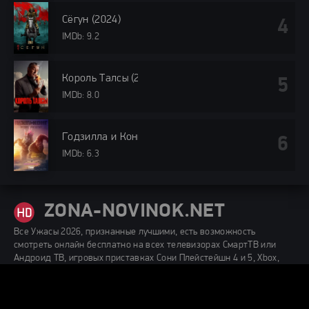
Сёгун (2024)
IMDb: 9.2
Король Талсы (2024)
IMDb: 8.0
Годзилла и Конг: Новая империя (2024)
IMDb: 6.3
ZONA-NOVINOK.NET
Все Ужасы 2026, признанные лучшими, есть возможность
смотреть онлайн бесплатно на всех телевизорах СмартТВ или
Андроид ТВ, игровых приставках Сони Плейстейшн 4 и 5, Xbox,
мобильном устройстве, планшете, ноутбуке, ПК в качестве 720p
(1280x720 пикселей), 1080p (Full HD, 1920x1080) и 4K (Ultra High-
Definition).