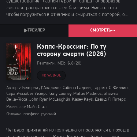
существование главной героини: банда головорезов
жестоко расправляется с её близкими. Вместо того
чтобы погрузиться в отчаяние и смириться с потерей, она
находит в себе силы для действий. Героиня ставит
перед собой цель — отыскать всех преступников и
СМОТРЕТЬ
Кэппс-Кроссинг: По ту
сторону смерти (2026)
Рейтинги:
IMDb:
6.8
(20)
HD WEB-DL
Актёры:
Беверли Д'Анджело, Сабина Гадеки, Гарретт С. Филлипс,
Сара Элизабет Уизерс, Gary Cooney, Mattie Maderos, Shawna
Della-Ricca, John Ryan McLaughlin, Kasey Keys, Дэвид Л. Питерс
Режиссер:
Майк Стал
Озвучка:
професс. русский
Четверо приятелей из колледжа отправляются в поход в
отдаленное место — Кэппс Кроссинг. Повод — день