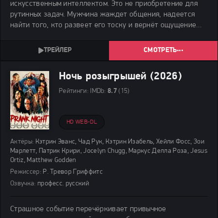
искусственным интеллектом. Это не приобретение для
рутинных задач. Мужчина жаждет общения, надеется
найти того, кто развеет его тоску и вернёт ощущение
полноты жизни.
СМОТРЕТЬ
Ночь розыгрышей (2026)
Рейтинги:
IMDb:
8.7
(15)
HD WEB-DL
Актёры:
Кэтрин Эванс, Чад Рук, Кэтрин Изабель, Хейли Фосс, Зои
Марлетт, Патрик Крири, Jocelyn Chugg, Маркус Делла Роза, Jesus
Ortiz, Matthew Godden
Режиссер:
Р. Тревор Гриффитс
Озвучка:
професс. русский
Страшное событие перечёркивает привычное