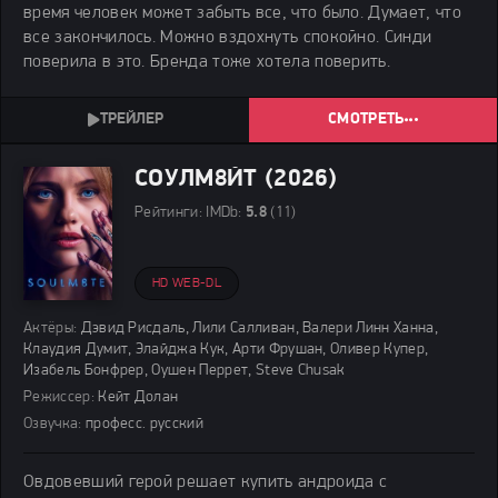
время человек может забыть все, что было. Думает, что
все закончилось. Можно вздохнуть спокойно. Синди
поверила в это. Бренда тоже хотела поверить.
СМОТРЕТЬ
СОУЛМ8ЙТ (2026)
Рейтинги:
IMDb:
5.8
(11)
HD WEB-DL
Актёры:
Дэвид Рисдаль, Лили Салливан, Валери Линн Ханна,
Клаудия Думит, Элайджа Кук, Арти Фрушан, Оливер Купер,
Изабель Бонфрер, Оушен Перрет, Steve Chusak
Режиссер:
Кейт Долан
Озвучка:
професс. русский
Овдовевший герой решает купить андроида с