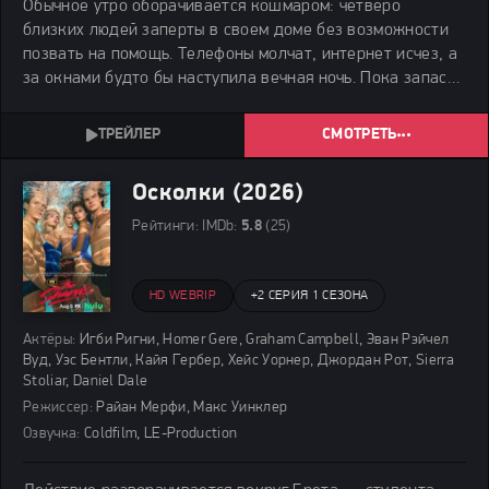
Обычное утро оборачивается кошмаром: четверо
близких людей заперты в своем доме без возможности
позвать на помощь. Телефоны молчат, интернет исчез, а
за окнами будто бы наступила вечная ночь. Пока запасы
еды тают, герои начинают подозревать друг друга —
ведь кто-то явно знает, как выбраться, но
СМОТРЕТЬ
Осколки (2026)
Рейтинги:
IMDb:
5.8
(25)
HD WEBRIP
+
2 СЕРИЯ 1 СЕЗОНА
Актёры:
Игби Ригни, Homer Gere, Graham Campbell, Эван Рэйчел
Вуд, Уэс Бентли, Кайя Гербер, Хейс Уорнер, Джордан Рот, Sierra
Stoliar, Daniel Dale
Режиссер:
Райан Мерфи, Макс Уинклер
Озвучка:
Coldfilm, LE-Production