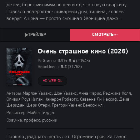
детей, берёт минимум вещей и едет в новую квартиру.
Повезло невероятно: шикарный дом, тишина, зелень
вокруг. А цена — просто смешная. Женщина даже
перепроверила объявление. Всё точно, ошибки нет. Она
счастлива, дети тоже. Начинается обустройство.
СМОТРЕТЬ
Очень страшное кино (2026)
Рейтинги:
IMDb:
5.4
(20545)
КиноПоиск:
5.2
(31762)
HD WEB-DL
Актёры:
Марлон Уайанс, Шон Уайанс, Анна Фэрис, Реджина Холл,
Оливия Роуз Кигэн, Кэмерон Робертс, Саванна Ли Нассиф, Дейв
Шеридан, Шери Отери, Грегори Уайанс Бенсон мл.
Режиссер:
Майкл Тиддес
Озвучка:
професс. русский
Прошло двадцать шесть лет. Огромный срок. За такое