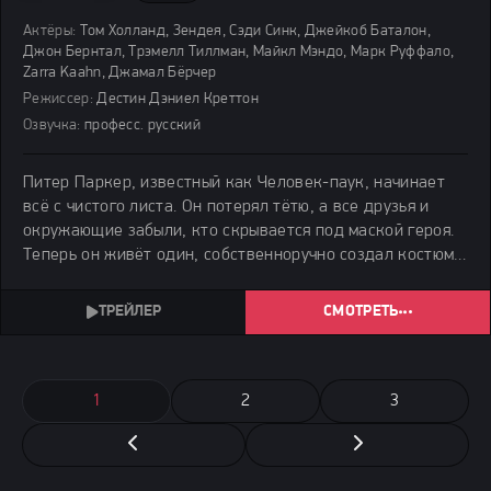
Актёры:
Том Холланд, Зендея, Сэди Синк, Джейкоб Баталон,
Джон Бернтал, Трэмелл Тиллман, Майкл Мэндо, Марк Руффало,
Zarra Kaahn, Джамал Бёрчер
Режиссер:
Дестин Дэниел Креттон
Озвучка:
професс. русский
Питер Паркер, известный как Человек-паук, начинает
всё с чистого листа. Он потерял тётю, а все друзья и
окружающие забыли, кто скрывается под маской героя.
Теперь он живёт один, собственноручно создал костюм и
борется с преступностью в Нью-Йорке. Параллельно
Питер поступает в колледж и находит
СМОТРЕТЬ
1
2
3