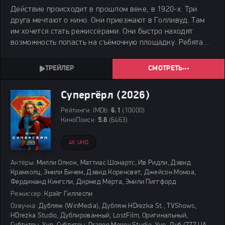
Действие происходит в прошлом веке, в 1920-х. Три
друга мечтают о кино. Они приезжают в Голливуд. Там
им хочется стать режиссёрами. Они быстро находят
возможность попасть на съёмочную площадку. Ребята
начинают мешать всем. Они думают, что знают лучше,
как нужно снимать. Поначалу всё идёт неплохо.
СМОТРЕТЬ
Супергёрл (2026)
Рейтинги:
IMDb:
6.1
(10000)
КиноПоиск:
5.8
(6463)
4K UHD
Актёры:
Милли Олкок, Маттиас Шонартс, Ив Ридли, Дэвид
Крамхолц, Эмили Бичем, Дэвид Коренсвет, Джейсон Момоа,
Фердинанд Кингсли, Дирмед Мёрта, Эмили Пиггфорд
Режиссер:
Крэйг Гиллеспи
Озвучка:
Дубляж (WinMedia), Дубляж HDrezka St., TVShows,
HDrezka Studio, Дублированный, LostFilm, Оригинальный,