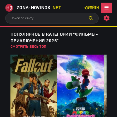
ZONA-NOVINOK
.NET
ВОЙТИ
ПОПУЛЯРНОЕ В КАТЕГОРИИ "ФИЛЬМЫ-
ПРИКЛЮЧЕНИЯ 2026"
СМОТРЕТЬ ВЕСЬ ТОП