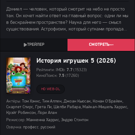
Дэниел — человек, который смотрит на небо не просто
так. Он хочет найти ответ на главный вопрос: одни ли мы
в бескрайнем пространстве? Наука для него — смысл
существования. Астрофизик, который сутками пропадал
в расчётах, забывал о еде и не замечал, как растут его
ребятишки.
СМОТРЕТЬ
История игрушек 5 (2026)
Рейтинги:
IMDb:
7.7
(15323)
КиноПоиск:
7.5
(17260)
HD WEB-DL
Актёры:
Том Хэнкс, Тим Аллен, Джоан Кьюсак, Конан О'Брайен,
Скарлет Спирс, Грета Ли, Шелби Рабара, Майкал-Мишель Харрис,
Крэйг Робинсон, Лори Алан
Режиссер:
Маккенна Харрис, Эндрю Стэнтон
Озвучка:
професс. русский