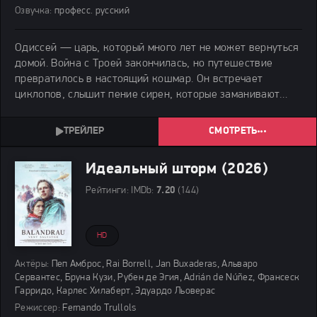
Озвучка:
професс. русский
Одиссей — царь, который много лет не может вернуться
домой. Война с Троей закончилась, но путешествие
превратилось в настоящий кошмар. Он встречает
циклопов, слышит пение сирен, которые заманивают
моряков, сталкивается с великанами-людоедами и с
чудовищами Сциллой и Харибдой. Эти твари поджидают
СМОТРЕТЬ
Идеальный шторм (2026)
Рейтинги:
IMDb:
7.20
(144)
HD
Актёры:
Пеп Амброс, Rai Borrell, Jan Buxaderas, Альваро
Сервантес, Бруна Кузи, Рубен де Эгия, Adrián de Núñez, Франсеск
Гарридо, Карлес Хилаберт, Эдуардо Льоверас
Режиссер:
Fernando Trullols