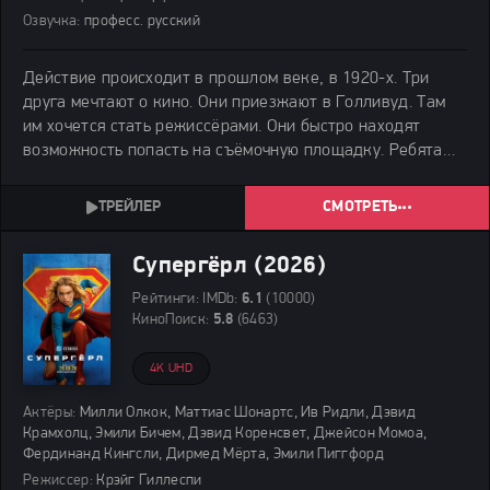
Озвучка:
професс. русский
Действие происходит в прошлом веке, в 1920-х. Три
друга мечтают о кино. Они приезжают в Голливуд. Там
им хочется стать режиссёрами. Они быстро находят
возможность попасть на съёмочную площадку. Ребята
начинают мешать всем. Они думают, что знают лучше,
как нужно снимать. Поначалу всё идёт неплохо.
СМОТРЕТЬ
Супергёрл (2026)
Рейтинги:
IMDb:
6.1
(10000)
КиноПоиск:
5.8
(6463)
4K UHD
Актёры:
Милли Олкок, Маттиас Шонартс, Ив Ридли, Дэвид
Крамхолц, Эмили Бичем, Дэвид Коренсвет, Джейсон Момоа,
Фердинанд Кингсли, Дирмед Мёрта, Эмили Пиггфорд
Режиссер:
Крэйг Гиллеспи