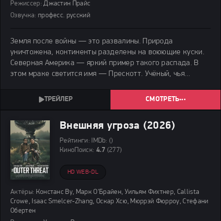
Режиссер:
Джастин Прайс
Озвучка:
професс. русский
Земля после войны — это развалины. Природа
уничтожена, континенты разделены на воюющие куски.
Северная Америка — яркий пример такого распада. В
этом мраке светится имя — Прескотт. Учёный, чья
организация производит вещи, помогающие людям
держаться на ногах.
СМОТРЕТЬ
Внешняя угроза (2026)
Рейтинги:
IMDb:
()
КиноПоиск:
4.7
(277)
HD WEB-DL
Актёры:
Констанс Ву, Марк О'Брайен, Уильям Фихтнер, Callista
Crowe, Isaac Smelcer-Zhang, Оскар Хсю, Мюррэй Фюрроу, Стефани
Обертен