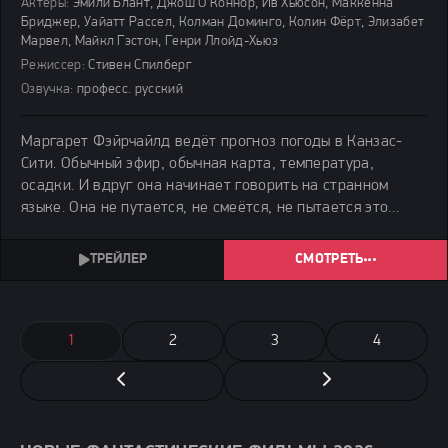
Актёры:
Эмили Блант, Джош О'Коннор, Ив Хьюсон, Маккенна
Бриджер, Уайатт Рассел, Колман Доминго, Колин Фёрт, Элизабет
Марвел, Майкл Гэстон, Генри Ллойд-Хьюз
Режиссер:
Стивен Спилберг
Озвучка:
професс. русский
Маргарет Фэйрчайлд ведёт прогноз погоды в Канзас-
Сити. Обычный эфир, обычная карта, температура,
осадки. И вдруг она начинает говорить на странном
языке. Она не путается, не смеётся, не пытается это
остановить. Просто говорит, будто её голос на пару
минут стал чужим.
СМОТРЕТЬ
1
2
3
4