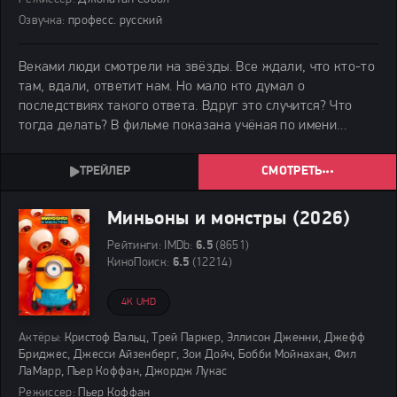
Озвучка:
професс. русский
Веками люди смотрели на звёзды. Все ждали, что кто-то
там, вдали, ответит нам. Но мало кто думал о
последствиях такого ответа. Вдруг это случится? Что
тогда делать? В фильме показана учёная по имени
Анника Каск. Она стала знаменитой благодаря своему
открытию. Она изучала странную материю. Её
СМОТРЕТЬ
Миньоны и монстры (2026)
Рейтинги:
IMDb:
6.5
(8651)
КиноПоиск:
6.5
(12214)
4K UHD
Актёры:
Кристоф Вальц, Трей Паркер, Эллисон Дженни, Джефф
Бриджес, Джесси Айзенберг, Зои Дойч, Бобби Мойнахан, Фил
ЛаМарр, Пьер Коффан, Джордж Лукас
Режиссер:
Пьер Коффан