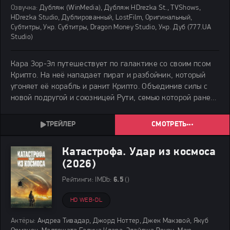
Озвучка:
Дубляж (WinMedia), Дубляж HDrezka St., TVShows,
HDrezka Studio, Дублированный, LostFilm, Оригинальный,
Субтитры, Укр. Субтитры, Dragon Money Studio, Укр. Дуб (777.UA
Studio)
Кара Зор-Эл путешествует по галактике со своим псом
Крипто. На неё нападает пират и разбойник, который
угоняет её корабль и ранит Крипто. Объединив силы с
новой подругой и союзницей Рути, семью которой ранее
убил пират, Кара отправляется мстить.
СМОТРЕТЬ
Катастрофа. Удар из космоса
(2026)
Рейтинги:
IMDb:
6.5
()
HD WEB-DL
Актёры:
Андреа Тивадар, Джорд Ноттер, Джек Макэвой, Якуб