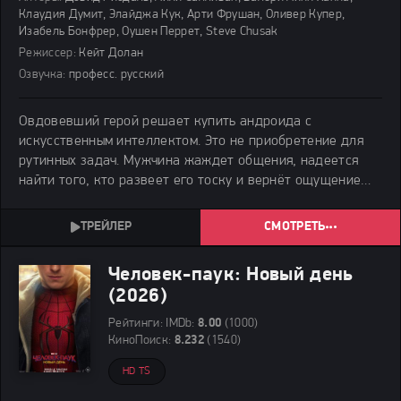
Клаудия Думит, Элайджа Кук, Арти Фрушан, Оливер Купер,
Изабель Бонфрер, Оушен Перрет, Steve Chusak
Режиссер:
Кейт Долан
Озвучка:
професс. русский
Овдовевший герой решает купить андроида с
искусственным интеллектом. Это не приобретение для
рутинных задач. Мужчина жаждет общения, надеется
найти того, кто развеет его тоску и вернёт ощущение
полноты жизни.
СМОТРЕТЬ
Человек-паук: Новый день
(2026)
Рейтинги:
IMDb:
8.00
(1000)
КиноПоиск:
8.232
(1540)
HD TS