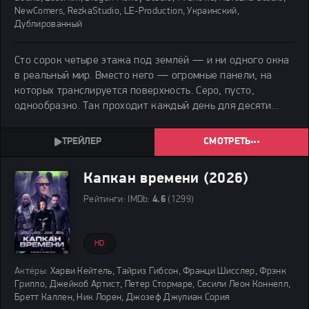
NewComers, RezkaStudio, LE-Production, Украинский,
Дублированный
Сто сорок четыре этажа под землёй — и ни одного окна
в реальный мир. Вместо него — огромные панели, на
которых транслируется поверхность. Серо, пусто,
однообразно. Так проходит каждый день для десяти
тысяч жителей бункера.
СМОТРЕТЬ
Капкан времени (2026)
Рейтинги:
IMDb:
4.6
(1299)
HD
Актёры:
Харви Кейтель, Тайриз Гибсон, Франци Шисслер, Фрэнк
Грилло, Джейкоб Артист, Петер Стормаре, Сесили Леон Коннелл,
Бретт Каллен, Ник Лорен, Джозеф Джулиан Сория