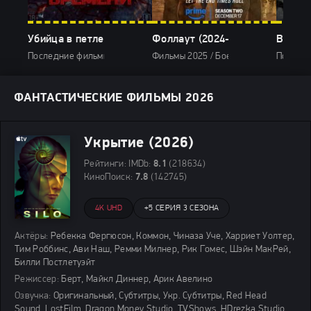
Убийца в петле времени (2026)
Фоллаут (2024-2026)
Военна
Последние фильмы / Фильмы онлайн / Фильмы 2026 / Триллеры 20
Фильмы 2025 / Боевики 2025 / Драмы
Последн
ФАНТАСТИЧЕСКИЕ ФИЛЬМЫ 2026
Укрытие (2026)
Рейтинги:
IMDb:
8.1
(218634)
КиноПоиск:
7.8
(142745)
4K UHD
+
5 СЕРИЯ 3 СЕЗОНА
Актёры:
Ребекка Фергюсон, Коммон, Чиназа Уче, Харриет Уолтер,
Тим Роббинс, Ави Наш, Ремми Милнер, Рик Гомес, Шэйн МакРей,
Билли Постлетуэйт
Режиссер:
Берт, Майкл Диннер, Арик Авелино
Озвучка:
Оригинальный, Субтитры, Укр. Субтитры, Red Head
Sound, LostFilm, Dragon Money Studio, TVShows, HDrezka Studio,