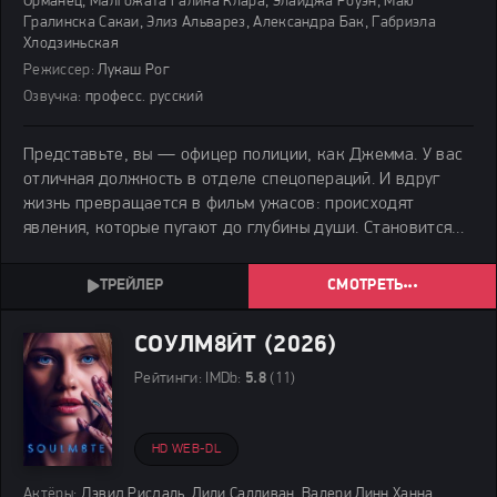
Орманец, Малгожата Галина Клара, Элайджа Роуэн, Маю
Гралинска Сакаи, Элиз Альварез, Александра Бак, Габриэла
Хлодзиньская
Режиссер:
Лукаш Рог
Озвучка:
професс. русский
Представьте, вы — офицер полиции, как Джемма. У вас
отличная должность в отделе спецопераций. И вдруг
жизнь превращается в фильм ужасов: происходят
явления, которые пугают до глубины души. Становится
понятно, что рассудок не в порядке, а карьера вот-вот
рухнет. Эти сильные мистические переживания
СМОТРЕТЬ
СОУЛМ8ЙТ (2026)
Рейтинги:
IMDb:
5.8
(11)
HD WEB-DL
Актёры:
Дэвид Рисдаль, Лили Салливан, Валери Линн Ханна,