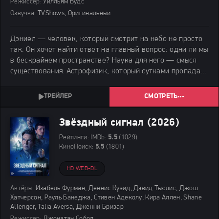
Режиссер:
Уилльям Вудс
Озвучка:
TVShows, Оригинальный
Дэниел — человек, который смотрит на небо не просто
так. Он хочет найти ответ на главный вопрос: одни ли мы
в бескрайнем пространстве? Наука для него — смысл
существования. Астрофизик, который сутками пропадал
в расчётах, забывал о еде и не замечал, как растут его
ребятишки.
СМОТРЕТЬ
Звёздный сигнал (2026)
Рейтинги:
IMDb:
5.5
(1029)
КиноПоиск:
5.5
(1801)
HD WEB-DL
Актёры:
Изабель Фурман, Деннис Куэйд, Дэвид Тьюлис, Джош
Хатчерсон, Рауль Банеджа, Стивен Адеколу, Кира Аллен, Shane
Allenger, Talia Aversa, Дженни Бризар
Режиссер:
Джонатан Собол