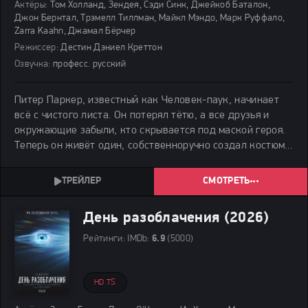
Актёры:
Том Холланд, Зендея, Сэди Синк, Джейкоб Баталон,
Джон Бернтал, Трэмелл Тиллман, Майкл Мэндо, Марк Руффало,
Zarra Kaahn, Джамал Бёрчер
Режиссер:
Дестин Дэниел Креттон
Озвучка:
професс. русский
Питер Паркер, известный как Человек-паук, начинает
всё с чистого листа. Он потерял тётю, а все друзья и
окружающие забыли, кто скрывается под маской героя.
Теперь он живёт один, собственноручно создал костюм и
борется с преступностью в Нью-Йорке. Параллельно
Питер поступает в колледж и находит
СМОТРЕТЬ
День разоблачения (2026)
Рейтинги:
IMDb:
6.9
(5000)
HD TS