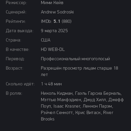
Режиссер:
Мими Кейв
Сценарий:
Andrew Sodroski
Рейтинги:
IMDb:
5.1
(880)
Дата выхода:
9 марта 2025
Страна:
США
В качестве:
HD WEB-DL
Перевод:
Профессиональный многоголосый
Возраст:
Разрешён просмотр лицам старше 18
лет
Сколько идёт:
1 ч 48 мин
В ролях:
Николь Кидман, Гаэль Гарсиа Берналь,
Мэттью Макфэдиен, Джуд Хилл, Джефф
Поуп, Isaac Krasner, Леннон Парэм,
Рэйчел Сеннотт, Крис Витаск, River
Brooks