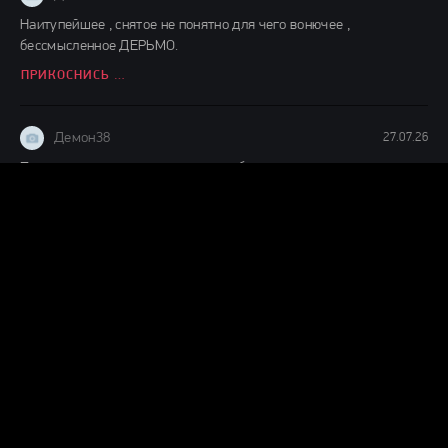
Наитупейшее , снятое не понятно для чего вонючее ,
бессмысленное ДЕРЬМО.
ПРИКОСНИСЬ КО МНЕ (2026)
Демон38
27.07.26
Прикольная детская сказочка о добре и зле,интересно
смотреть,ждём продолжения судя по окончанию фильма.
ДЕТИ ЛЕСА 2 (2026)
Демон38
24.07.26
Вот это шляпааааа....... Это же надо такой фильм и так
испоганить....... Главную героиню с таким пухленьким
ВОЗВРАЩЕНИЕ ГРЕМЛИНОВ (2026)
Демон38
24.07.26