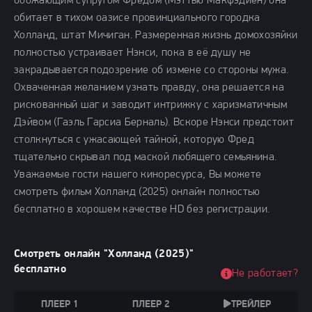
обожающим супругом Фредом (Мэттью Макфэдиен) она
обитает в тихом оазисе провинциального городка
Холланд, штат Мичиган. Размеренная жизнь домохозяйки
полностью устраивает Нэнси, пока в её душу не
закрадывается подозрение об измене со стороны мужа.
Охваченная желанием узнать правду, она решается на
рискованный шаг и заводит интрижку с харизматичным
Дэйвом (Гаэль Гарсиа Берналь). Вскоре Нэнси предстоит
столкнуться с ужасающей тайной, которую Фред
тщательно скрывал под маской любящего семьянина.
Уважаемые гости нашего киноресурса, Вы можете
смотреть фильм Холланд (2025) онлайн полностью
бесплатно в хорошем качестве HD без регистрации.
Смотреть онлайн "Холланд (2025)"
бесплатно
Не работает?
ПЛЕЕР 1
ПЛЕЕР 2
ТРЕЙЛЕР