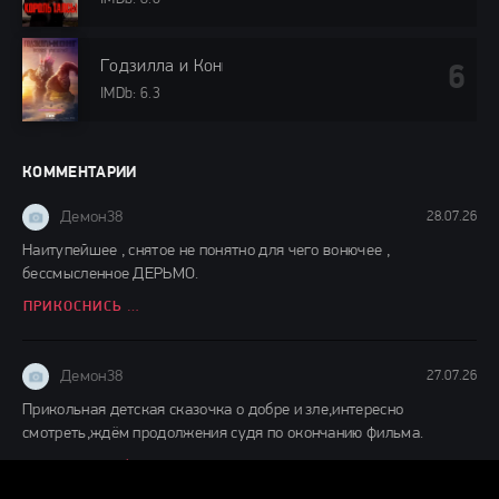
Годзилла и Конг: Новая империя (2024)
IMDb: 6.3
КОММЕНТАРИИ
Демон38
28.07.26
Наитупейшее , снятое не понятно для чего вонючее ,
бессмысленное ДЕРЬМО.
ПРИКОСНИСЬ КО МНЕ (2026)
Демон38
27.07.26
Прикольная детская сказочка о добре и зле,интересно
смотреть,ждём продолжения судя по окончанию фильма.
ДЕТИ ЛЕСА 2 (2026)