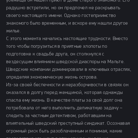
убежища он нашел приют в доме старого знакомого. Его
радушно встретили, но он предпочел не раскрывать
своего настоящего имени. Однако гостеприимство
знакомого было временным, и вскоре ему нашли другое
жилье.
С этого момента начались настоящие трудности. Вместо
того чтобы погрузиться в приятные хлопоты по
подготовке к свадьбе друга, он столкнулся с
вездесущим влиянием шведской диаспоры на Мальте.
Шведские компании доминировали в ключевых отраслях,
определяя экономическую жизнь острова.
Из-за своей беспечности и неразборчивости в связях он
оказался в долгу перед женщиной, которая однажды
спасла ему жизнь. В качестве платы за свой долг она
потребовала от него выполнить деликатную задачу –
следить за частным детективом, работавшим на
влиятельный шведский преступный синдикат. Осознавая
огромный риск быть разоблаченным и понимая, какие