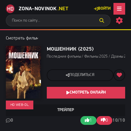
ZONA-NOVINOK
.NET
ВОЙТИ
Смотреть фильмы бесплатно
»
Последние фильмы
» Мошенник 
МОШЕННИК (2025)
Последние фильмы / Фильмы 2025 / Драмы 202
ПОДЕЛИТЬСЯ
СМОТРЕТЬ ОНЛАЙН
HD WEB-DL
ТРЕЙЛЕР
0
1
0
10/10