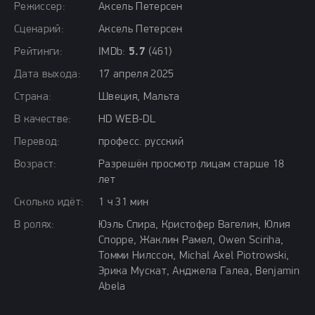
Режиссер:
Аксель Петерсен
Сценарий:
Аксель Петерсен
Рейтинги:
IMDb:
5.7
(461)
Дата выхода:
17 апреля 2025
Страна:
Швеция, Мальта
В качестве:
HD WEB-DL
Перевод:
професс. русский
Возраст:
Разрешён просмотр лицам старше 18
лет
Сколько идёт:
1 ч 31 мин
В ролях:
Юэль Спира, Кристофер Вагелин, Юлия
Спорре, Жаклин Рамел, Owen Sciriha,
Томми Нилссон, Michal Axel Piotrowski,
Эрика Мускат, Анджела Галеа, Benjamin
Abela