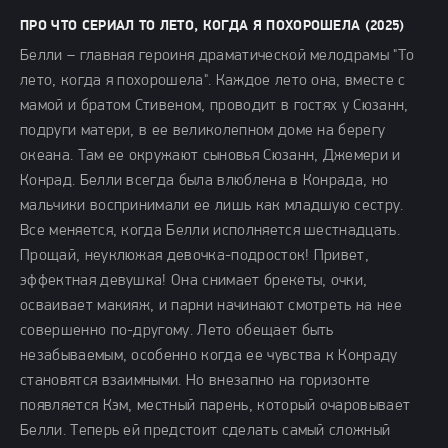
ПРО ЧТО СЕРИАЛ ТО ЛЕТО, КОГДА Я ПОХОРОШЕЛА (2025)
Белли – главная героиня драматической мелодрамы "То
лето, когда я похорошела". Каждое лето она, вместе с
мамой и братом Стивеном, проводит в гостях у Сюзанн,
подруги матери, в ее великолепном доме на берегу
океана. Там ее окружают сыновья Сюзанн, Джемери и
Конрад. Белли всегда была влюблена в Конрада, но
мальчики воспринимали ее лишь как младшую сестру.
Все меняется, когда Белли исполняется шестнадцать.
Прощай, неуклюжая девочка-подросток! Привет,
эффектная девушка! Она снимает брекеты, очки,
осваивает макияж, и парни начинают смотреть на нее
совершенно по-другому. Лето обещает быть
незабываемым, особенно когда ее чувства к Конраду
становятся взаимными. Но внезапно на горизонте
появляется Кэм, местный парень, который очаровывает
Белли. Теперь ей предстоит сделать самый сложный