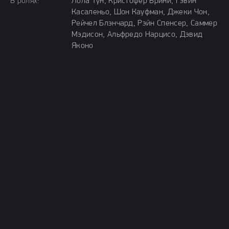
В ролях:
Лола Тун, Кристофер Брини, Гэвин
Касаленьо, Шон Кауфман, Джеки Чон,
Рейчел Блэнчард, Рэйн Спенсер, Саммер
Мэдисон, Альфредо Нарцисо, Дэвид
Яконо