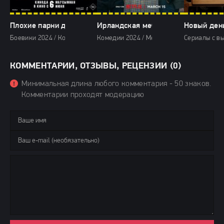
Плохие парни до конца (2024)
Ирландская мечта (2024)
Новый день
Боевики 2024 / Комедии 2024 / Криминальные фильмы 2024 / Зарубеж
Комедии 2024 / Мелодрамы 2024 / Фэнте
Сериалы с вы
КОММЕНТАРИИ, ОТЗЫВЫ, РЕЦЕНЗИИ (0)
Минимальная длина любого комментария - 50 знаков.
Комментарии проходят модерацию