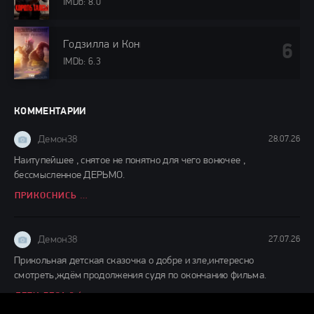
IMDb: 8.0
Годзилла и Конг: Новая империя (2024)
IMDb: 6.3
КОММЕНТАРИИ
Демон38
28.07.26
Наитупейшее , снятое не понятно для чего вонючее ,
бессмысленное ДЕРЬМО.
ПРИКОСНИСЬ КО МНЕ (2026)
Демон38
27.07.26
Прикольная детская сказочка о добре и зле,интересно
смотреть,ждём продолжения судя по окончанию фильма.
ДЕТИ ЛЕСА 2 (2026)