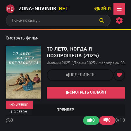
ZONA-NOVINOK
.NET
ВОЙТИ
Смотреть фильмы бесплатно
»
Фильмы 2025
» То лето, когда 
ТО ЛЕТО, КОГДА Я
ПОХОРОШЕЛА (2025)
Фильмы 2025 / Драмы 2025 / Мелодрамы 2025 /
ПОДЕЛИТЬСЯ
СМОТРЕТЬ ОНЛАЙН
HD WEBRIP
ТРЕЙЛЕР
1-3 СЕЗОН
0
0
0
0/10