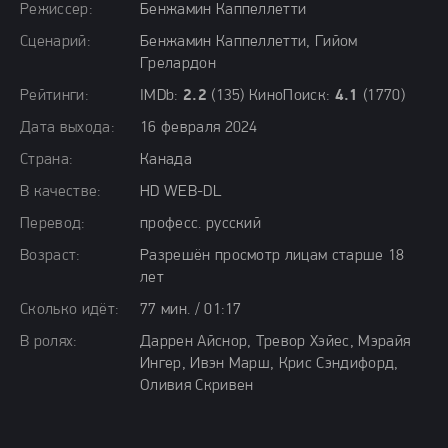
Режиссер:
Бенжамин Каппеллетти
Сценарий:
Бенжамин Каппеллетти, Гийом
Грелардон
Рейтинги:
IMDb:
2.2
(135) КиноПоиск:
4.1
(1770)
Дата выхода:
16 февраля 2024
Страна:
Канада
В качестве:
HD WEB-DL
Перевод:
професс. русский
Возраст:
Разрешён просмотр лицам старше 18
лет
Сколько идёт:
77 мин. / 01:17
В ролях:
Даррен Айснор, Тревор Хэйес, Мэрайя
Ингер, Ивэн Марш, Крис Сэндифорд,
Оливия Скривен