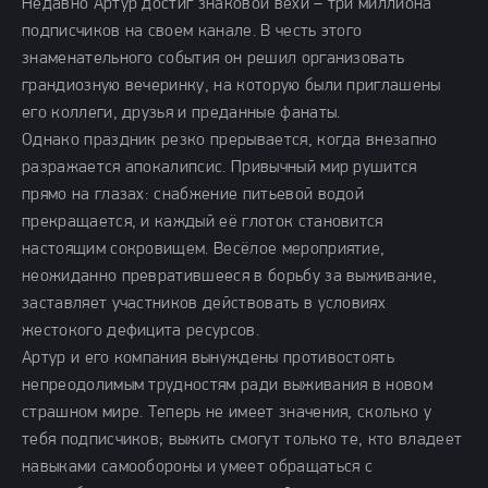
Недавно Артур достиг знаковой вехи – три миллиона
подписчиков на своем канале. В честь этого
знаменательного события он решил организовать
грандиозную вечеринку, на которую были приглашены
его коллеги, друзья и преданные фанаты.
Однако праздник резко прерывается, когда внезапно
разражается апокалипсис. Привычный мир рушится
прямо на глазах: снабжение питьевой водой
прекращается, и каждый её глоток становится
настоящим сокровищем. Весёлое мероприятие,
неожиданно превратившееся в борьбу за выживание,
заставляет участников действовать в условиях
жестокого дефицита ресурсов.
Артур и его компания вынуждены противостоять
непреодолимым трудностям ради выживания в новом
страшном мире. Теперь не имеет значения, сколько у
тебя подписчиков; выжить смогут только те, кто владеет
навыками самообороны и умеет обращаться с