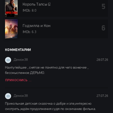
Король Талсы (2024)
IMDb: 8.0
Годзилла и Конг: Новая империя (2024)
IMDb: 6.3
КОММЕНТАРИИ
Демон38
28.07.26
Наитупейшее , снятое не понятно для чего вонючее ,
бессмысленное ДЕРЬМО.
ПРИКОСНИСЬ КО МНЕ (2026)
Демон38
27.07.26
Прикольная детская сказочка о добре и зле,интересно
смотреть,ждём продолжения судя по окончанию фильма.