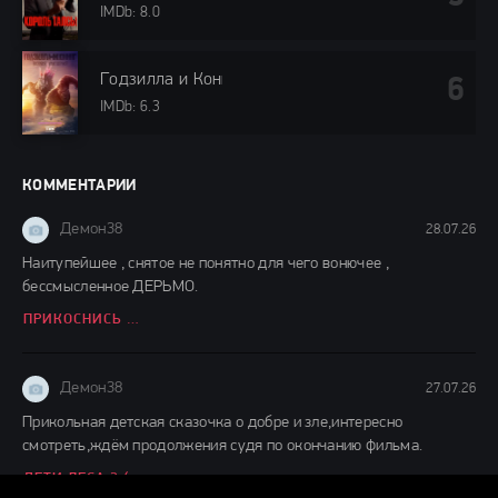
IMDb: 8.0
Годзилла и Конг: Новая империя (2024)
IMDb: 6.3
КОММЕНТАРИИ
Демон38
28.07.26
Наитупейшее , снятое не понятно для чего вонючее ,
бессмысленное ДЕРЬМО.
ПРИКОСНИСЬ КО МНЕ (2026)
Демон38
27.07.26
Прикольная детская сказочка о добре и зле,интересно
смотреть,ждём продолжения судя по окончанию фильма.
ДЕТИ ЛЕСА 2 (2026)