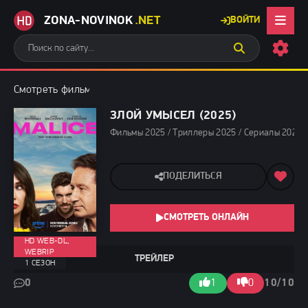
ZONA-NOVINOK
.NET
ВОЙТИ
Смотреть фильмы бесплатно
»
Фильмы 2025
» Злой умысел (20
ЗЛОЙ УМЫСЕЛ (2025)
Фильмы 2025 / Триллеры 2025 / Сериалы 2025 
ПОДЕЛИТЬСЯ
СМОТРЕТЬ ОНЛАЙН
HD WEB-DL,
WEBRIP
ТРЕЙЛЕР
1 СЕЗОН
0
1
0
10/10