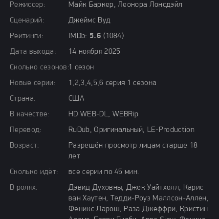
Режиссер:
Майк Баркер, Леонора Лонсдэйл
Сценарий:
Джеймс Вуд
Рейтинги:
IMDb:
5.6
(1084)
Дата выхода:
14 ноября 2025
Сколько сезонов:
1 сезон
Новые серии:
1,2,3,4,5,6 серия 1 сезона
Страна:
США
В качестве:
HD WEB-DL, WEBRip
Перевод:
RuDub, Оригинальный, LE-Production
Возраст:
Разрешён просмотр лицам старше 18
лет
Сколько идёт:
все серии по 45 мин.
В ролях:
Дэвид Духовны, Джек Уайтхолл, Карис
ван Хаутен, Тедди-Роуз Маллсон-Аллен,
Феникс Ларош, Раза Джеффри, Кристин