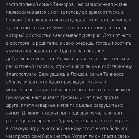
состоятельной семье Таннеров, чья размеренная жизнь
переворачивается с ног на голову во время отпуска в
Греции. Заболевшая няня вынуждает их искать замену, и
тут появляется Адам Хили – очаровательный репетитор,
который с легкостью завоевывает доверие. Дети от него
в восторге, а родители, в свою очередь, готовы простить
ему мелкие недостатки. Однако за показной
доброжелательностью Адама скрывается эгоистичный и
расчетливый человек, стремящийся лишь к собственному
благополучию. Вернувшись в Лондон, семья Таннеров
обнаруживает, что Адам преследует их, и его
мстительная натура начинает проявляться в полной мере.
Он искусно настраивает Джейми и Нэт друг против
друга, плетя коварные интриги с целью разрушить их
семью. Джейми, охваченный подозрениями, начинает
расследовать прошлое Адама, осознавая, что он играет
в опасную игру, в которой на кону стоит нечто большее,
чем просто семейное счастье. Успеет ли он спасти своих