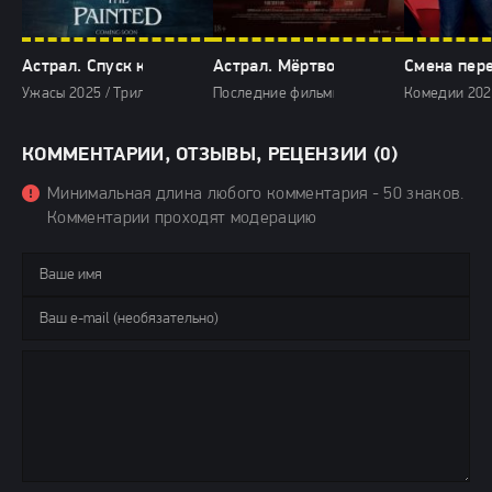
Астрал. Спуск к дьяволу (2025)
Астрал. Мёртвое сердце (2025)
Смена пере
Ужасы 2025 / Триллеры 2025 / Зарубежные фильмы 2025 / Последние 
Последние фильмы / Фильмы 2025 / Ужасы
Комедии 2025
КОММЕНТАРИИ, ОТЗЫВЫ, РЕЦЕНЗИИ (0)
Минимальная длина любого комментария - 50 знаков.
Комментарии проходят модерацию