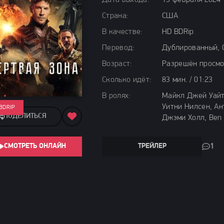
Дата выхода:
19 февраля 2024
Страна:
США
В качестве:
HD BDRip
Перевод:
Дублированный, 
Возраст:
Разрешён просмо
Сколько идёт:
83 мин. / 01:23
В ролях:
Майкл Джей Уайт
Уитни Нилсен, Ан
BDRIP
ПОДЕЛИТЬСЯ
Джэми Холл, Ben
СМОТРЕТЬ ОНЛАЙН
ТРЕЙЛЕР
1