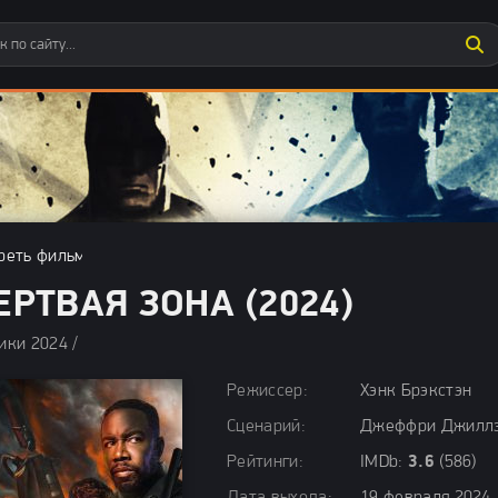
реть фильмы бесплатно
»
Боевики 2024
» Мертвая зона (2024)
ЕРТВАЯ ЗОНА (2024)
ики 2024 / Ужасы 2024 / Фантастические фильмы 2024 / Заруб
Режиссер:
Хэнк Брэкстэн
Сценарий:
Джеффри Джиллз,
Рейтинги:
IMDb:
3.6
(586)