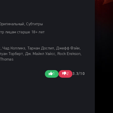
Оригинальный, Субтитры
тр лицам старше 18+ лет
, Чад Коллинз, Таркан Доспил, Джефф Фэйи,
туан Торберт, Дж. Майкл Уайсс, Rock Erekson,
 Thomas
1
2
3.3/10