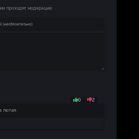
рии проходят модерацию
0
2
а лютая.