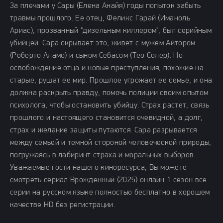
За плечами у Сары (Елена Анайя) годы попыток забыть
травмы прошлого. Ее отец, Феликс Гарай (Иманоль
Ариас), прозванный "дизельным киллером", был серийным
убийцей. Сара скрывает это, живет с мужем Айтором
(Роберто Аламо) и сыном Себасом (Тео Солер). Но
освобождение отца и новые преступления, похожие на
старые, рушат ее мир. Прошлое угрожает ее семье, и она
должна раскрыть правду, помочь полиции своим опытом
психолога, чтобы остановить убийцу. Страх растет, связь
прошлого и настоящего становится очевидной, а долг,
страх и желание защиты путаются. Сара разрывается
между семьей и темной стороной человеческой природы,
погружаясь в лабиринт страха и моральных выборов.
Уважаемые гости нашего киноресурса, Вы можете
смотреть сериал Врожденный (2025) онлайн 1 сезон все
серии на русском языке полностью бесплатно в хорошем
качестве HD без регистрации.