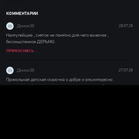
КОММЕНТАРИИ
Демон38
28.07.26
Наитупейшее , снятое не понятно для чего вонючее ,
бессмысленное ДЕРЬМО.
ПРИКОСНИСЬ КО МНЕ (2026)
Демон38
27.07.26
Прикольная детская сказочка о добре и зле,интересно
смотреть,ждём продолжения судя по окончанию фильма.
ДЕТИ ЛЕСА 2 (2026)
Демон38
24.07.26
Вот это шляпааааа....... Это же надо такой фильм и так
испоганить....... Главную героиню с таким пухленьким