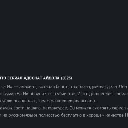
ЧТО СЕРИАЛ АДВОКАТ АЙДОЛА (2025)
 Сэ На — адвокат, которая берется за безнадежные дела. Она в
ее кумир Ра Ик обвиняется в убийстве. И это дело может сломат
глубже она копает, тем страшнее ее реальность.
аемые гости нашего киноресурса, Вы можете смотреть сериал А
и на русском языке полностью бесплатно в хорошем качестве H