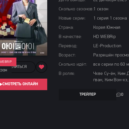
Дата выхода:
22 декабря 2025
Сколько сезонов:
1 сезон
Новые серии:
1 серия 1 сезона
Страна:
Корея Южная
В качестве:
HD WEBRip
Перевод:
LE-Production
Возраст:
Разрешён просмо
 WEBRIP
Сколько идёт:
все серии по 60 м
ПОДЕЛИТЬСЯ
ЕЗОН
В ролях:
Чхве Су-ён, Ким 
гван, Ким Вон-хэ
СМОТРЕТЬ ОНЛАЙН
ТРЕЙЛЕР
0