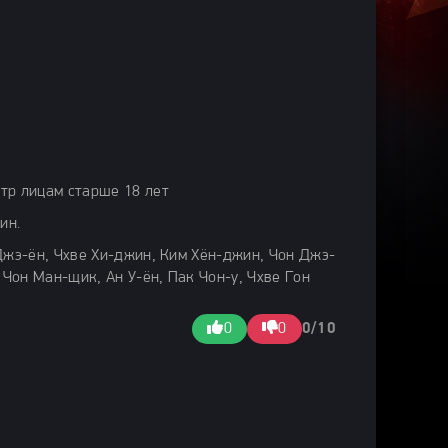
тр лицам старше 18 лет
ин.
Джэ-ён, Чхве Хи-джин, Ким Хён-джин, Чон Джэ-
, Чон Ман-щик, Ан У-ён, Пак Чон-у, Чхве Гон
0
0
0/10