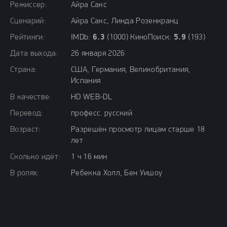
Режиссер:
Айра Сакс
Сценарий:
Айра Сакс, Линда Розенкранц
Рейтинги:
IMDb:
6.3
(1000) КиноПоиск:
5.9
(193)
Дата выхода:
26 января 2026
Страна:
США, Германия, Великобритания,
Испания
В качестве:
HD WEB-DL
Перевод:
професс. русский
Возраст:
Разрешён просмотр лицам старше 18
лет
Сколько идёт:
1 ч 16 мин
В ролях:
Ребекка Холл, Бен Уишоу