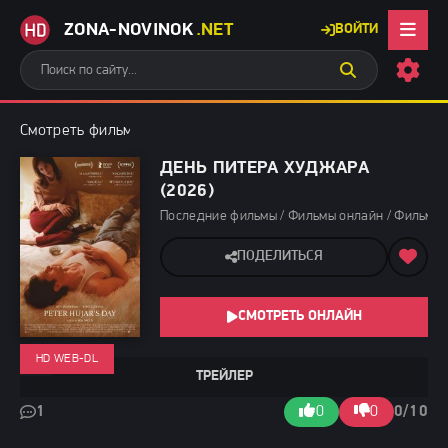
ZONA-NOVINOK
.NET
ВОЙТИ
Смотреть фильмы бесплатно
»
Последние фильмы
» День Пите
ДЕНЬ ПИТЕРА ХУДЖАРА
(2026)
Последние фильмы / Фильмы онлайн / Фильмы 
ПОДЕЛИТЬСЯ
СМОТРЕТЬ ОНЛАЙН
HD WEB-DL
ТРЕЙЛЕР
1
0
0
0/10