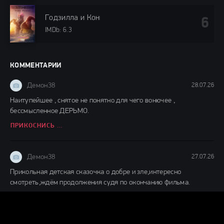
Годзилла и Конг: Новая империя (2024)
IMDb: 6.3
КОММЕНТАРИИ
Демон38
28.07.26
Наитупейшее , снятое не понятно для чего вонючее ,
бессмысленное ДЕРЬМО.
ПРИКОСНИСЬ КО МНЕ (2026)
Демон38
27.07.26
Прикольная детская сказочка о добре и зле,интересно
смотреть,ждём продолжения судя по окончанию фильма.
ДЕТИ ЛЕСА 2 (2026)