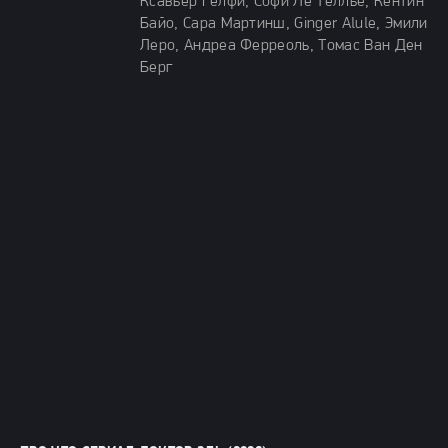
Ксавьер Гелфи, Софи Ле Теллье, Кентин
Байо, Сара Мартинш, Ginger Alule, Эмили
Леро, Андреа Ферреоль, Томас Ван Ден
Берг