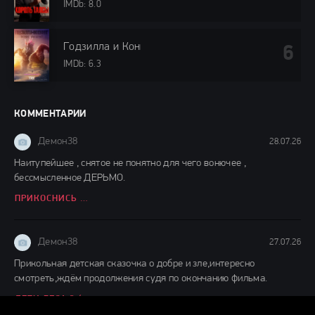
IMDb: 8.0
Годзилла и Конг: Новая империя (2024)
IMDb: 6.3
КОММЕНТАРИИ
Демон38
28.07.26
Наитупейшее , снятое не понятно для чего вонючее ,
бессмысленное ДЕРЬМО.
ПРИКОСНИСЬ КО МНЕ (2026)
Демон38
27.07.26
Прикольная детская сказочка о добре и зле,интересно
смотреть,ждём продолжения судя по окончанию фильма.
ДЕТИ ЛЕСА 2 (2026)