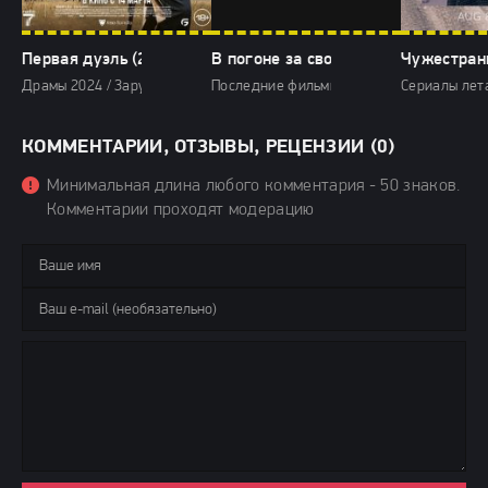
Первая дуэль (2024)
В погоне за свободой (2025)
Чужестранк
Драмы 2024 / Зарубежные фильмы 2024 / Новинки кино 2024 / После
Последние фильмы / Фильмы 2025 / Драм
Сериалы лета
КОММЕНТАРИИ, ОТЗЫВЫ, РЕЦЕНЗИИ (0)
Минимальная длина любого комментария - 50 знаков.
Комментарии проходят модерацию