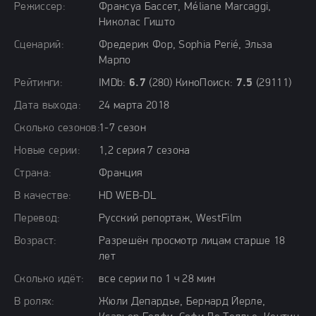
Режиссер:
Франсуа Бассет, Méliane Marcaggi,
Николас Гишто
Сценарий:
Фредерик Фор, Sophia Perié, Эльза
Марпо
Рейтинги:
IMDb:
6.7
(280) КиноПоиск:
7.5
(29111)
Дата выхода:
24 марта 2018
Сколько сезонов:
1-7 сезон
Новые серии:
1,2 серия 7 сезона
Страна:
Франция
В качестве:
HD WEB-DL
Перевод:
Русский репортаж, WestFilm
Возраст:
Разрешён просмотр лицам старше 18
лет
Сколько идёт:
все серии по 1 ч 28 мин
В ролях:
Жюли Депардье, Бернард Йерле,