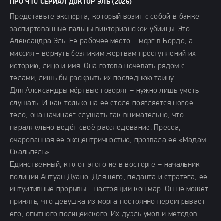
ПРО ЧТО СЕРИАЛ ДОКТОР ЭЛЬ (2026)
Представьте эксперта, который возит с собой в банке
заспиртованные пальцы викторианской убийцы. Это
Александра Эль. Её рабочее место – морг в Бордо, а
миссия – вернуть безликим жертвам преступлений их
историю, лицо и имя. Она готова ночевать рядом с
телами, лишь бы раскрыть их последнюю тайну.
Для Александры мёртвые говорят – нужно лишь уметь
слушать. И как только на её столе появляется новое
тело, она начинает слушать так внимательно, что
параллельно ведёт своё расследование. Пресса,
очарованная её эксцентричностью, прозвала её «Мадам
Скальпель».
Единственный, кто от этого не в восторге – начальник
полиции Антуан Дуано. Для него, педанта и стратега, её
интуитивные прорывы – настоящий кошмар. Он не может
принять, что девушка из морга постоянно переигрывает
его, опытного полицейского. Их дуэль умов и методов –