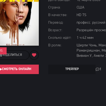
Дата выхода:
12 марта 2026
Страна:
США
В качестве:
HD TS
Перевод:
професс. русский
Возраст:
Разрешён просмо
Сколько идёт:
1 ч 42 мин
В ролях:
Ширли Чэнь, Мак
Рамакришнан, Мег
TS
ПОДЕЛИТЬСЯ
Вивиан У, Амели 
СМОТРЕТЬ ОНЛАЙН
ТРЕЙЛЕР
1