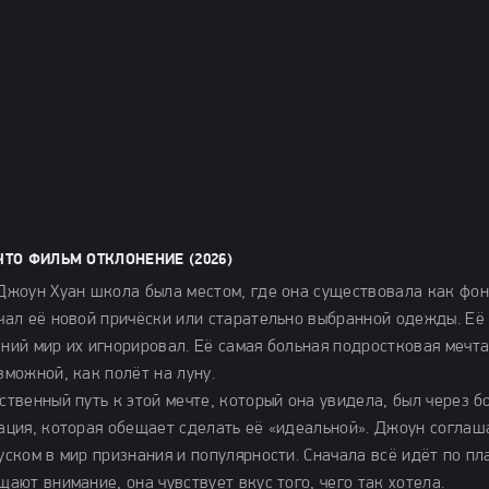
ЧТО ФИЛЬМ ОТКЛОНЕНИЕ (2026)
Джоун Хуан школа была местом, где она существовала как фон.
чал её новой причёски или старательно выбранной одежды. Её
ний мир их игнорировал. Её самая больная подростковая мечт
зможной, как полёт на луну.
ственный путь к этой мечте, который она увидела, был через б
ация, которая обещает сделать её «идеальной». Джоун соглаша
уском в мир признания и популярности. Сначала всё идёт по пл
щают внимание, она чувствует вкус того, чего так хотела.