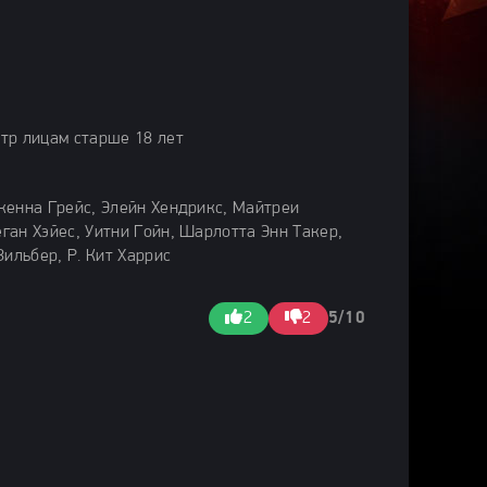
тр лицам старше 18 лет
кенна Грейс, Элейн Хендрикс, Майтреи
ан Хэйес, Уитни Гойн, Шарлотта Энн Такер,
Зильбер, Р. Кит Харрис
2
2
5/10