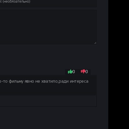
0
0
о-то фильму явно не хватило,ради интереса