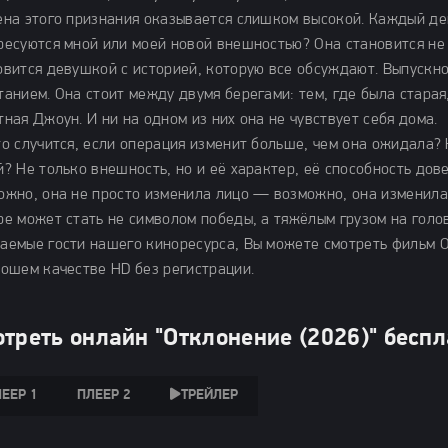
ена этого признания оказывается слишком высокой. Каждый де
ресуются мной или моей новой внешностью? Она становится н
овится девушкой с историей, которую все обсуждают. Выпускно
танием. Она стоит между двумя берегами: тем, где была старая,
тная Джоун. И ни на одном из них она не чувствует себя дома.
то случится, если операция изменит больше, чем она ожидала? 
й? Не только внешность, но и её характер, её способность дов
ожно, она не просто изменила лицо — возможно, она изменила
ре может стать не символом победы, а тяжёлым грузом на голове
аемые гости нашего киноресурса, Вы можете смотреть фильм О
рошем качестве HD без регистрации.
треть онлайн "Отклонение (2026)" бесп
ЕЕР 1
ПЛЕЕР 2
ТРЕЙЛЕР