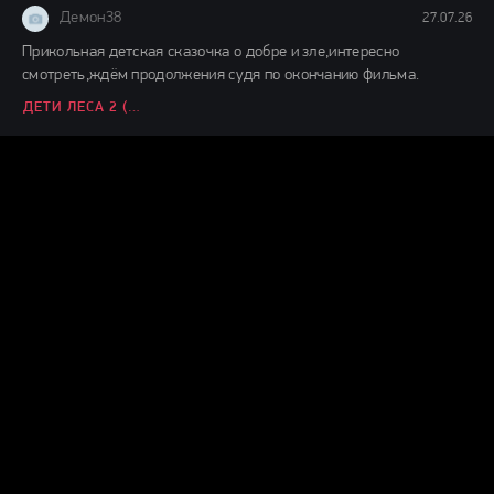
Демон38
27.07.26
Прикольная детская сказочка о добре и зле,интересно
смотреть,ждём продолжения судя по окончанию фильма.
ДЕТИ ЛЕСА 2 (2026)
Демон38
24.07.26
Вот это шляпааааа....... Это же надо такой фильм и так
испоганить....... Главную героиню с таким пухленьким
ВОЗВРАЩЕНИЕ ГРЕМЛИНОВ (2026)
Демон38
24.07.26
чисто ремейк фильма 1968 года, нигера тупо поменяли на
нигершу, а в конце не завалили.
НОЧЬ ЖИВЫХ МЕРТВЕЦОВ 2.0 (2026)
Демон38
03.07.26