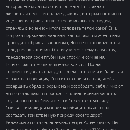
которое некогда поглотило её мать. Её главная
жизненная цель – изгнание дьявола, который постоянно
ищет новое пристанище в телах множества людей,
стремясь в конечном итоге овладеть телом самой Энн.
Вопреки церковным канонам, запрещающим женщинам
проводить обряды экзорцизма, Энн не останавливается
перед препятствиями. Она обучается этому искусству,
преодолевая свои глубинные страхи и сомнения.
Её не страшит мощь демонических сил. Полная
решимости узнать правду о своём прошлом и избавиться
от тёмного наследия, Энн готова пойти на всё, чтобы
совершить обряд экзорцизма и освободить себя и мир от
этого поглощающего хаоса. Её единственной защитой
служит непоколебимая вера в божественную силу.
Сможет ли молодая монахиня победить демонов и
разгадать таинственную природу своего дара?
Уважаемые гости онлайн-кинотеатра Zona-novinok, Вы