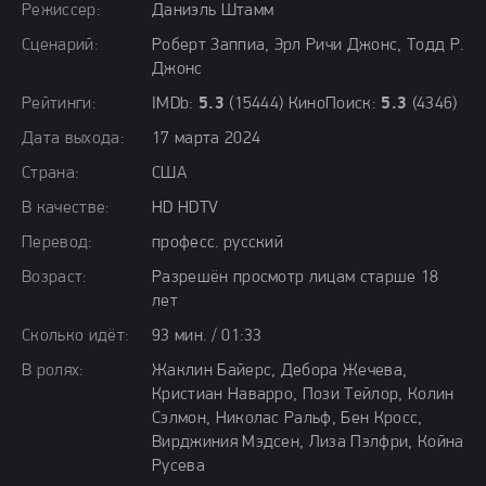
Режиссер:
Даниэль Штамм
Сценарий:
Роберт Заппиа, Эрл Ричи Джонс, Тодд Р.
Джонс
Рейтинги:
IMDb:
5.3
(15444) КиноПоиск:
5.3
(4346)
Дата выхода:
17 марта 2024
Страна:
США
В качестве:
HD HDTV
Перевод:
професс. русский
Возраст:
Разрешён просмотр лицам старше 18
лет
Сколько идёт:
93 мин. / 01:33
В ролях:
Жаклин Байерс, Дебора Жечева,
Кристиан Наварро, Пози Тейлор, Колин
Сэлмон, Николас Ральф, Бен Кросс,
Вирджиния Мэдсен, Лиза Пэлфри, Койна
Русева