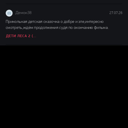
Демон38
27.07.26
Прикольная детская сказочка о добре и зле,интересно
смотреть,ждём продолжения судя по окончанию фильма.
ДЕТИ ЛЕСА 2 (2026)
Демон38
24.07.26
Вот это шляпааааа....... Это же надо такой фильм и так
испоганить....... Главную героиню с таким пухленьким
ВОЗВРАЩЕНИЕ ГРЕМЛИНОВ (2026)
Демон38
24.07.26
чисто ремейк фильма 1968 года, нигера тупо поменяли на
нигершу, а в конце не завалили.
НОЧЬ ЖИВЫХ МЕРТВЕЦОВ 2.0 (2026)