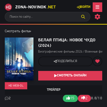
ZONA-NOVINOK
.NET
ВОЙТИ
Смотреть фильмы бесплатно
»
Биографические фильмы 2024
»
БЕЛАЯ ПТИЦА: НОВОЕ ЧУДО
(2024)
Биографические фильмы 2024 / Военные фильм
ПОДЕЛИТЬСЯ
СМОТРЕТЬ ОНЛАЙН
HD WEB-DL
ТРЕЙЛЕР
2
15
2
8.8/10