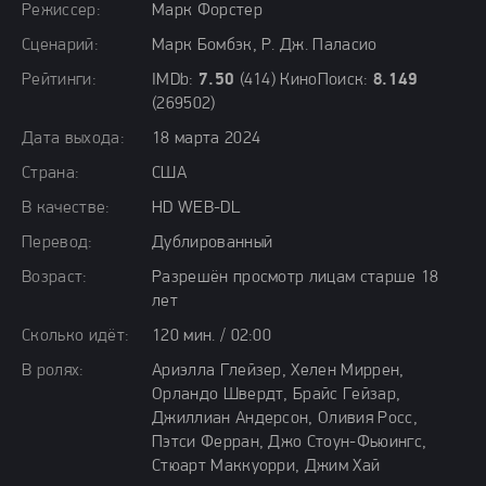
Режиссер:
Марк Форстер
Сценарий:
Марк Бомбэк, Р. Дж. Паласио
Рейтинги:
IMDb:
7.50
(414) КиноПоиск:
8.149
(269502)
Дата выхода:
18 марта 2024
Страна:
США
В качестве:
HD WEB-DL
Перевод:
Дублированный
Возраст:
Разрешён просмотр лицам старше 18
лет
Сколько идёт:
120 мин. / 02:00
В ролях:
Ариэлла Глейзер, Хелен Миррен,
Орландо Швердт, Брайс Гейзар,
Джиллиан Андерсон, Оливия Росс,
Пэтси Ферран, Джо Стоун-Фьюингс,
Стюарт Маккуорри, Джим Хай