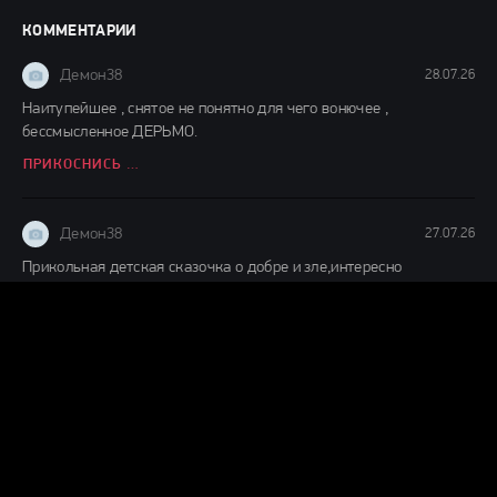
КОММЕНТАРИИ
Демон38
28.07.26
Наитупейшее , снятое не понятно для чего вонючее ,
бессмысленное ДЕРЬМО.
ПРИКОСНИСЬ КО МНЕ (2026)
Демон38
27.07.26
Прикольная детская сказочка о добре и зле,интересно
смотреть,ждём продолжения судя по окончанию фильма.
ДЕТИ ЛЕСА 2 (2026)
Демон38
24.07.26
Вот это шляпааааа....... Это же надо такой фильм и так
испоганить....... Главную героиню с таким пухленьким
ВОЗВРАЩЕНИЕ ГРЕМЛИНОВ (2026)