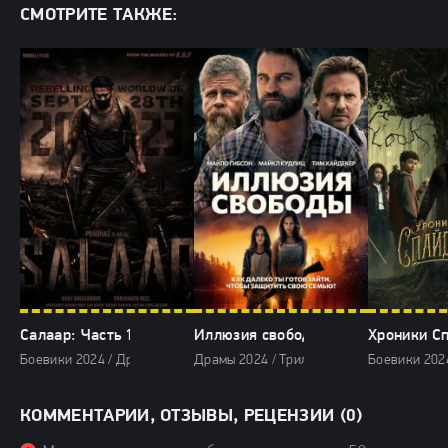
СМОТРИТЕ ТАКЖЕ:
Салаар: Часть 1 – Примирение (2024)
Иллюзия свободы (2024)
Хроники Сп
Боевики 2024 / Драмы 2024 / Криминальные фильмы 2024 / Триллеры 
Драмы 2024 / Триллеры 2024 / Зарубежны
Боевики 2024
КОММЕНТАРИИ, ОТЗЫВЫ, РЕЦЕНЗИИ (0)