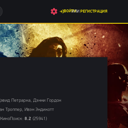
ВОЙТИ
ИЛИ
РЕГИСТРАЦИЯ
ьные фильмы 2024 / Сериалы 2024 / Сериалы с высоким рейтин
Дэвид Петрарка, Дэнни Гордон
ан Троппер, Ивэн Эндикотт
 КиноПоиск:
8.2
(25941)