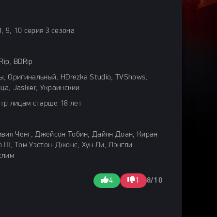
, 8, 9, 10 серия 3 сезона
ip, BDRip
ры, Оригинальный, HDrezka Studio, TVShows,
ца, Jaskier, Украинский
тр лицам старше 18 лет
ивия Ченг, Джейсон Тобин, Дайян Доан, Киран
 III, Том Уэстон-Джонс, Хун Ли, Лэнгли
слим
4
1
8/10