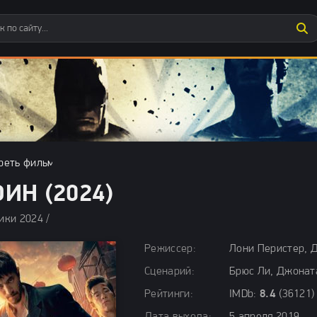
реть фильмы бесплатно
»
Боевики 2024
» Воин (2024)
ИН (2024)
ики 2024 / Драмы 2024 / Исторические фильмы 2024 / Криминал
Режиссер:
Лони Перистер, 
Сценарий:
Брюс Ли, Джонат
Рейтинги:
IMDb:
8.4
(36121)