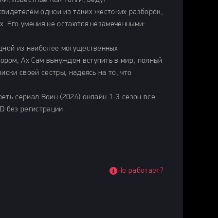
ки, известные как тонги, ведут
свидетелем одной из таких жестоких разборок,
. Его умения не остаются незамеченными:
одной из наиболее могущественных
ром, Ах Сам вынужден вступить в мир, полный
иски своей сестры, надеясь на то, что
еть сериал Воин (2024) онлайн 1-3 сезон все
D без регистрации.
Не работает?