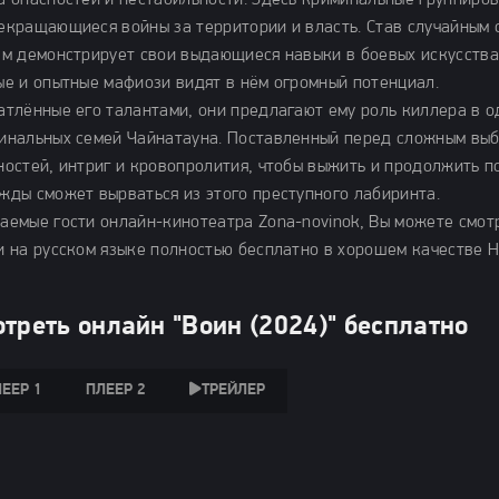
а опасностей и нестабильности. Здесь криминальные группиров
екращающиеся войны за территории и власть. Став случайным 
ам демонстрирует свои выдающиеся навыки в боевых искусствах
ые и опытные мафиози видят в нём огромный потенциал.
атлённые его талантами, они предлагают ему роль киллера в 
инальных семей Чайнатауна. Поставленный перед сложным выбо
ностей, интриг и кровопролития, чтобы выжить и продолжить по
жды сможет вырваться из этого преступного лабиринта.
аемые гости онлайн-кинотеатра Zona-novinok, Вы можете смотр
и на русском языке полностью бесплатно в хорошем качестве H
треть онлайн "Воин (2024)" бесплатно
ЕЕР 1
ПЛЕЕР 2
ТРЕЙЛЕР