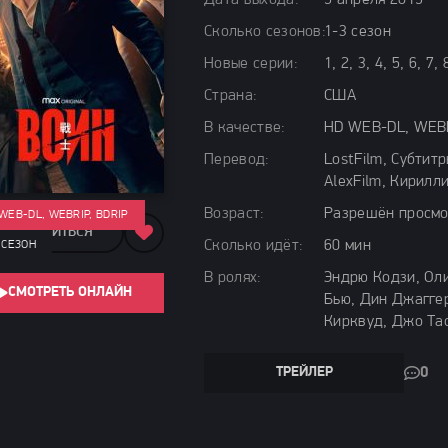
Дата выхода:
5 апреля 2019
Сколько сезонов:
1-3 сезон
Новые серии:
1, 2, 3, 4, 5, 6, 7
Страна:
США
В качестве:
HD WEB-DL, WEBR
Перевод:
LostFilm, Субтит
AlexFilm, Кирилли
Возраст:
Разрешён просмо
WEB-DL, WEBRIP, BDRIP
ПОДЕЛИТЬСЯ
Сколько идёт:
60 мин
 СЕЗОН
В ролях:
Эндрю Кодзи, Ол
СМОТРЕТЬ ОНЛАЙН
Бью, Дин Джаггер
Кирквуд, Джо Та
ТРЕЙЛЕР
0