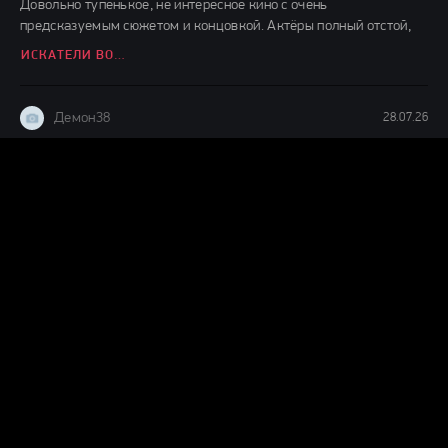
Довольно тупенькое, не интересное кино с очень
предсказуемым сюжетом и концовкой. Актёры полный отстой,
ИСКАТЕЛИ ВОДЫ (2026)
Демон38
28.07.26
Наитупейшее , снятое не понятно для чего вонючее ,
бессмысленное ДЕРЬМО.
ПРИКОСНИСЬ КО МНЕ (2026)
Демон38
27.07.26
Прикольная детская сказочка о добре и зле,интересно
смотреть,ждём продолжения судя по окончанию фильма.
ДЕТИ ЛЕСА 2 (2026)
Демон38
24.07.26
Вот это шляпааааа....... Это же надо такой фильм и так