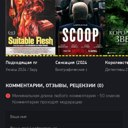
Подходящая плоть (2024)
Сенсация (2024)
Королевств
Ужасы 2024 / Зарубежные фильмы 2024 / Новинки кино 2024 / Фильм
Биографические фильмы 2024 / Драмы 20
Детективы 2
КОММЕНТАРИИ, ОТЗЫВЫ, РЕЦЕНЗИИ (0)
Минимальная длина любого комментария - 50 знаков.
Комментарии проходят модерацию