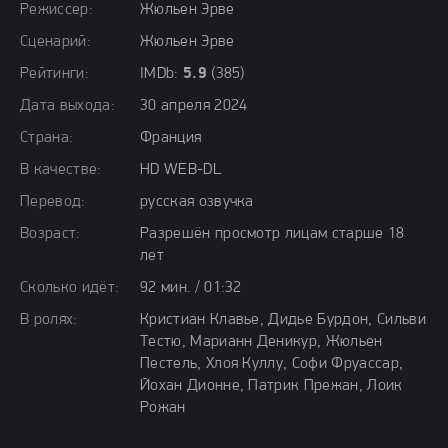
Режиссер:
Жюльен Эрве
Сценарий:
Жюльен Эрве
Рейтинги:
IMDb:
5.9
(385)
Дата выхода:
30 апреля 2024
Страна:
Франция
В качестве:
HD WEB-DL
Перевод:
русская озвучка
Возраст:
Разрешён просмотр лицам старше 18
лет
Сколько идёт:
92 мин. / 01:32
В ролях:
Кристиан Клавье, Дидье Бурдон, Сильви
Тестю, Марианн Деникур, Жюльен
Пестель, Хлоя Куллу, Софи Фруассар,
Йохан Дионне, Патрик Прежан, Лоик
Рожан