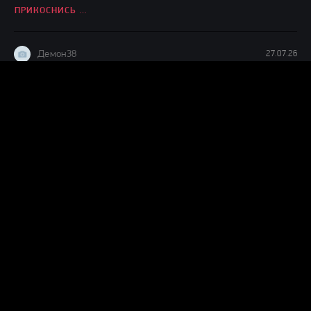
ПРИКОСНИСЬ КО МНЕ (2026)
Демон38
27.07.26
Прикольная детская сказочка о добре и зле,интересно
смотреть,ждём продолжения судя по окончанию фильма.
ДЕТИ ЛЕСА 2 (2026)
Демон38
24.07.26
Вот это шляпааааа....... Это же надо такой фильм и так
испоганить....... Главную героиню с таким пухленьким
ВОЗВРАЩЕНИЕ ГРЕМЛИНОВ (2026)
Демон38
24.07.26
чисто ремейк фильма 1968 года, нигера тупо поменяли на
нигершу, а в конце не завалили.
НОЧЬ ЖИВЫХ МЕРТВЕЦОВ 2.0 (2026)