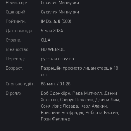
Режиссер:
Сесилия Миниукки
Сценарий:
Сесилия Миниукки
Рейтинги:
IMDb:
4.8
(500)
Дата выхода:
5 мая 2024
Страна:
США
В качестве:
HD WEB-DL
Перевод:
русская озвучка
Возраст:
Разрешён просмотр лицам старше 18
лет
Сколько идёт:
88 мин. / 01:28
В ролях:
Боб Оденкёрк, Рада Митчелл, Дэнни
Хьюстон, Сайрус Пехлеви, Джини Лим,
Соня Ирис Лозада, Карл Алакки,
Криспиан Белфрадж, Роберта Бэссин,
Рози Феллнер