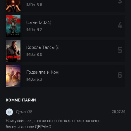
IMDb: 5.6
Сёгун (2024)
IMDb: 9.2
Король Талсы (2024)
IMDb: 8.0
Годзилла и Конг: Новая империя (2024)
IMDb: 6.3
КОММЕНТАРИИ
Демон38
28.07.26
Наитупейшее , снятое не понятно для чего вонючее ,
бессмысленное ДЕРЬМО.