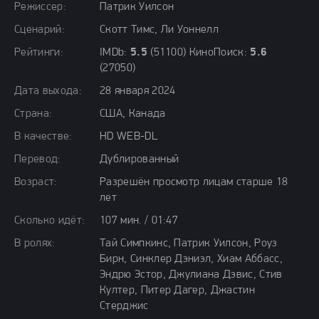
Режиссер:
Патрик Уилсон
Сценарий:
Скотт Тимс, Ли Уоннелл
Рейтинги:
IMDb:
5.5
(51100) КиноПоиск:
5.6
(27050)
Дата выхода:
28 января 2024
Страна:
США, Канада
В качестве:
HD WEB-DL
Перевод:
Дублированный
Возраст:
Разрешён просмотр лицам старше 18
лет
Сколько идёт:
107 мин. / 01:47
В ролях:
Тай Симпкинс, Патрик Уилсон, Роуз
Бирн, Синклер Дэниэл, Хиам Аббасс,
Эндрю Эстор, Джулиана Дэвис, Стив
Култер, Питер Дагер, Джастин
Стерджис