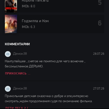
Король Талсы (2024)
IMDb: 8.0
Годзилла и Конг: Новая империя (2024)
IMDb: 6.3
КОММЕНТАРИИ
Демон38
28.07.26
Наитупейшее , снятое не понятно для чего вонючее ,
бессмысленное ДЕРЬМО.
ПРИКОСНИСЬ КО МНЕ (2026)
Демон38
27.07.26
Прикольная детская сказочка о добре и зле,интересно
смотреть,ждём продолжения судя по окончанию фильма.
ДЕТИ ЛЕСА 2 (2026)