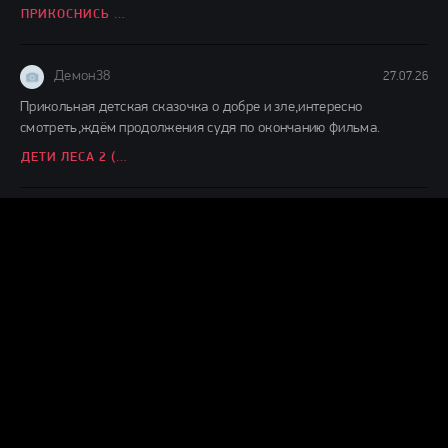
ПРИКОСНИСЬ КО МНЕ (2026)
Демон38
27.07.26
Прикольная детская сказочка о добре и зле,интересно
смотреть,ждём продолжения судя по окончанию фильма.
ДЕТИ ЛЕСА 2 (2026)
Демон38
24.07.26
Вот это шляпааааа....... Это же надо такой фильм и так
испоганить....... Главную героиню с таким пухленьким
ВОЗВРАЩЕНИЕ ГРЕМЛИНОВ (2026)
Демон38
24.07.26
чисто ремейк фильма 1968 года, нигера тупо поменяли на
нигершу, а в конце не завалили.
НОЧЬ ЖИВЫХ МЕРТВЕЦОВ 2.0 (2026)