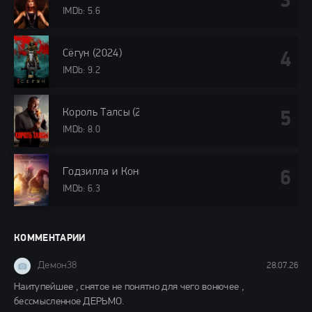
IMDb: 5.6
Сёгун (2024)
IMDb: 9.2
Король Талсы (2024)
IMDb: 8.0
Годзилла и Конг: Новая империя (2024)
IMDb: 6.3
КОММЕНТАРИИ
Демон38
28.07.26
Наитупейшее , снятое не понятно для чего вонючее ,
бессмысленное ДЕРЬМО.