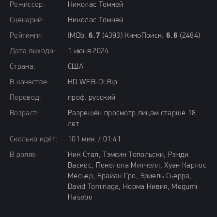
Режиссер:
Николас Томней
Сценарий:
Николас Томней
Рейтинги:
IMDb:
6.7
(4393) КиноПоиск:
6.6
(2484)
Дата выхода:
1 июня 2024
Страна:
США
В качестве:
HD WEB-DLRip
Перевод:
проф. русский
Возраст:
Разрешён просмотр лицам старше 18
лет
Сколько идёт:
101 мин. / 01:41
В ролях:
Ник Стал, Тэмсин Топольски, Рэнди
Васкес, Пенелопа Митчелл, Хуан Карлос
Месьер, Брайан Гро, Эриель Сьерра,
David Tominaga, Норма Нивия, Megumi
Hasebe