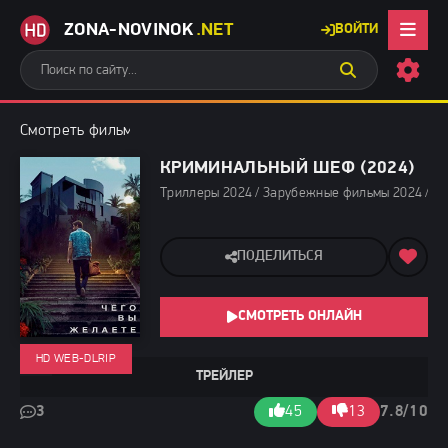
ZONA-NOVINOK
.NET
ВОЙТИ
Смотреть фильмы бесплатно
»
Триллеры 2024
» Криминальный
КРИМИНАЛЬНЫЙ ШЕФ (2024)
Триллеры 2024 / Зарубежные фильмы 2024 / Но
ПОДЕЛИТЬСЯ
СМОТРЕТЬ ОНЛАЙН
HD WEB-DLRIP
ТРЕЙЛЕР
3
45
13
7.8/10