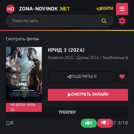
ZONA-NOVINOK
.NET
ВОЙТИ
Смотреть фильмы бесплатно
»
Боевики 2024
» Крид 3 (2024)
КРИД 3 (2024)
Боевики 2024 / Драмы 2024 / Зарубежные филь
ПОДЕЛИТЬСЯ
СМОТРЕТЬ ОНЛАЙН
HD BDRIP, WEB-
DL
ТРЕЙЛЕР
0
8
3
7.3/10