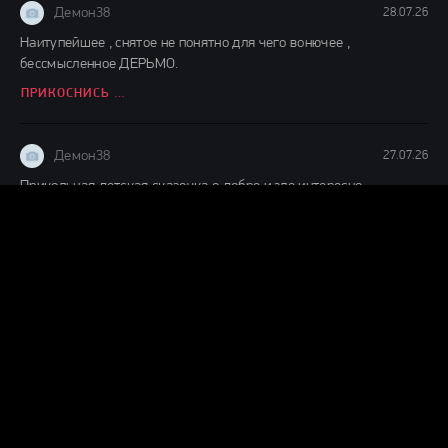
Демон38
28.07.26
Наитупейшее , снятое не понятно для чего вонючее ,
бессмысленное ДЕРЬМО.
ПРИКОСНИСЬ КО МНЕ (2026)
Демон38
27.07.26
Прикольная детская сказочка о добре и зле,интересно
смотреть,ждём продолжения судя по окончанию фильма.
ДЕТИ ЛЕСА 2 (2026)
Демон38
24.07.26
Вот это шляпааааа....... Это же надо такой фильм и так
испоганить....... Главную героиню с таким пухленьким
ВОЗВРАЩЕНИЕ ГРЕМЛИНОВ (2026)
Демон38
24.07.26