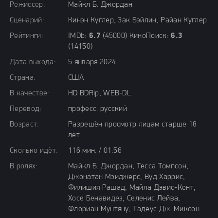
Режиссер:
Майкл Б. Джордан
Сценарий:
Кинэн Куглер, Зак Бэйлин, Райан Куглер
Рейтинги:
IMDb:
6.7
(45000) КиноПоиск:
6.3
(14150)
Дата выхода:
5 января 2024
Страна:
США
В качестве:
HD BDRip, WEB-DL
Перевод:
професс. русский
Возраст:
Разрешён просмотр лицам старше 18
лет
Сколько идёт:
116 мин. / 01:56
В ролях:
Майкл Б. Джордан, Тесса Томпсон,
Джонатан Мэйджерс, Вуд Харрис,
Филишия Рашад, Майла Дэвис-Кент,
Хосе Бенавидез, Селенис Лейва,
Флориан Мунтяну, Тадеус Дж. Миксон