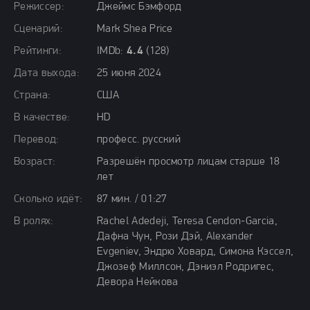
Режиссер:
Джеймс Бэмфорд
Сценарий:
Mark Shea Price
Рейтинги:
IMDb:
4.4
(128)
Дата выхода:
25 июня 2024
Страна:
США
В качестве:
HD
Перевод:
професс. русский
Возраст:
Разрешён просмотр лицам старше 18
лет
Сколько идёт:
87 мин. / 01:27
В ролях:
Rachel Adedeji, Teresa Cendon-Garcia,
Дафна Чун, Рози Дэй, Alexander
Evgeniev, Эндрю Ховард, Симона Кэссел,
Джозеф Миллсон, Дэниэл Родригес,
Девора Нейкова