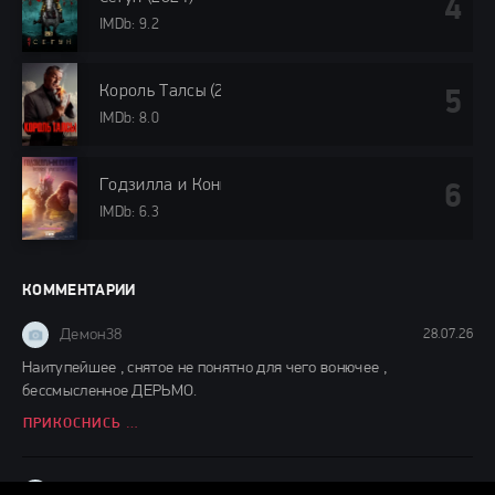
IMDb: 9.2
Король Талсы (2024)
IMDb: 8.0
Годзилла и Конг: Новая империя (2024)
IMDb: 6.3
КОММЕНТАРИИ
Демон38
28.07.26
Наитупейшее , снятое не понятно для чего вонючее ,
бессмысленное ДЕРЬМО.
ПРИКОСНИСЬ КО МНЕ (2026)
Демон38
27.07.26