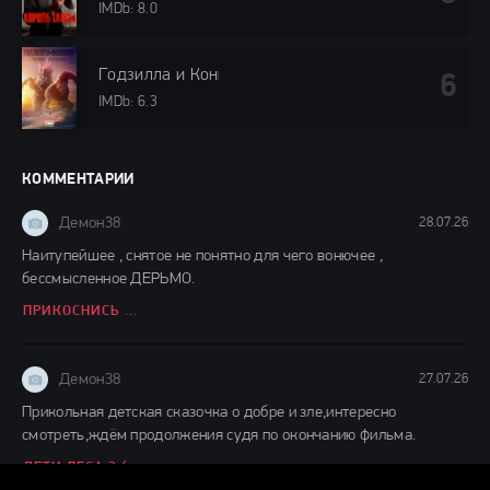
IMDb: 8.0
Годзилла и Конг: Новая империя (2024)
IMDb: 6.3
КОММЕНТАРИИ
Демон38
28.07.26
Наитупейшее , снятое не понятно для чего вонючее ,
бессмысленное ДЕРЬМО.
ПРИКОСНИСЬ КО МНЕ (2026)
Демон38
27.07.26
Прикольная детская сказочка о добре и зле,интересно
смотреть,ждём продолжения судя по окончанию фильма.
ДЕТИ ЛЕСА 2 (2026)