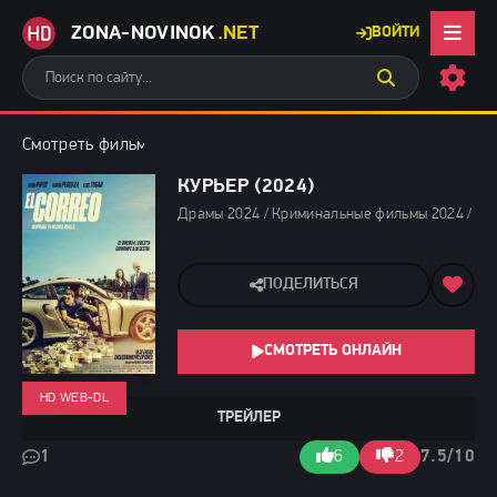
ZONA-NOVINOK
.NET
ВОЙТИ
Смотреть фильмы бесплатно
»
Драмы 2024
» Курьер (2024)
КУРЬЕР (2024)
Драмы 2024 / Криминальные фильмы 2024 / Три
ПОДЕЛИТЬСЯ
СМОТРЕТЬ ОНЛАЙН
HD WEB-DL
ТРЕЙЛЕР
1
6
2
7.5/10