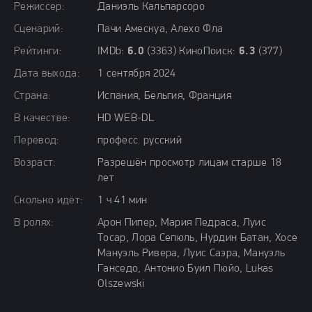
Режиссер:
Даниэль Кальпарсоро
Сценарий:
Пачи Амескуа, Алехо Фла
Рейтинги:
IMDb:
6.0
(3363) КиноПоиск:
6.3
(377)
Дата выхода:
1 сентября 2024
Страна:
Испания, Бельгия, Франция
В качестве:
HD WEB-DL
Перевод:
професс. русский
Возраст:
Разрешён просмотр лицам старше 18
лет
Сколько идёт:
1 ч 41 мин
В ролях:
Арон Пипер, Мария Педраса, Луис
Тосар, Лора Сепюль, Нурдин Батан, Хосе
Мануэль Ривера, Луис Саэра, Мануэль
Ганседо, Антонио Буил Пюйо, Lukas
Olszewski