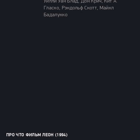
Уилли Уан Блад, Дон Крич, Кит А.
Гласко, Рэндольф Скотт, Майкл
Бадалукко
ПРО ЧТО ФИЛЬМ ЛЕОН (1994)