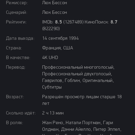
Режиссер:
Люк Бессон
Сценарий:
Люк Бессон
Рейтинги:
IMDb:
8.5
(1267489) КиноПоиск:
8.7
(822290)
Дата выхода:
14 сентября 1994
Страна:
Франция, США
В качестве:
4K UHD
Перевод:
Профессиональный многоголосый,
Профессиональный двухголосый,
Гаврилов, Гоблин, Оригинальный,
Субтитры
Возраст:
Разрешён просмотр лицам старше 18
лет
Сколько идёт:
2 ч 13 мин
В ролях:
Жан Рено, Натали Портман, Гари
Олдман, Дэнни Айелло, Питер Эппел,