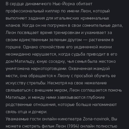
В сердце динамичного Нью-Йорка обитает
профессиональный киллер по имени Леон, который
выполняет задания для итальянских криминальных
кланов. Когда он не погружен в свои сомнительные дела,
Леон посвящает время тренировкам и ухаживает за
своим единственным зеленым другом — растением в
горшке. Однако спокойствие его уединенной жизни
неожиданно нарушается, когда судьба приводит в его
дом Матильду, юную соседку, чья семья была жестоко
уничтожена наркоторговцами. Охваченная жаждой
мести, она обращается к Леону с просьбой обучить ее
искусству стрельбы. Несмотря на свое нежелание
связываться с внешним миром, Леон соглашается помочь
Матильде, и между ними завязываются глубокие
родственные отношения, которые больше напоминают
связь отца и дочери.
Уважаемые гости онлайн-кинотеатра Zona-novinok, Вы
можете смотреть фильм Леон (1994) онлайн полностью