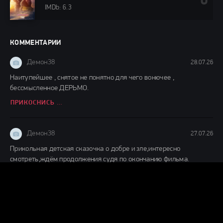
IMDb: 6.3
КОММЕНТАРИИ
Демон38
28.07.26
Наитупейшее , снятое не понятно для чего вонючее ,
бессмысленное ДЕРЬМО.
ПРИКОСНИСЬ КО МНЕ (2026)
Демон38
27.07.26
Прикольная детская сказочка о добре и зле,интересно
смотреть,ждём продолжения судя по окончанию фильма.
ДЕТИ ЛЕСА 2 (2026)
Демон38
24.07.26
Вот это шляпааааа....... Это же надо такой фильм и так