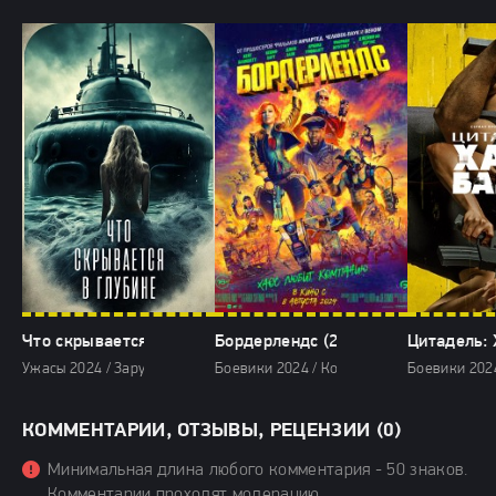
Что скрывается в глубине (2024)
Бордерлендс (2024)
Цитадель: 
Ужасы 2024 / Зарубежные фильмы 2024 / Новинки кино 2024 / Фильмы
Боевики 2024 / Комедии 2024 / Фантасти
Боевики 2024
КОММЕНТАРИИ, ОТЗЫВЫ, РЕЦЕНЗИИ (0)
Минимальная длина любого комментария - 50 знаков.
Комментарии проходят модерацию