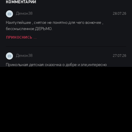
КОММЕНТАРИИ
Демон38
28.07.26
Наитупейшее , снятое не понятно для чего вонючее ,
бессмысленное ДЕРЬМО.
ПРИКОСНИСЬ КО МНЕ (2026)
Демон38
27.07.26
Прикольная детская сказочка о добре и зле,интересно
смотреть,ждём продолжения судя по окончанию фильма.
ДЕТИ ЛЕСА 2 (2026)
Демон38
24.07.26
Вот это шляпааааа....... Это же надо такой фильм и так
испоганить....... Главную героиню с таким пухленьким
ВОЗВРАЩЕНИЕ ГРЕМЛИНОВ (2026)