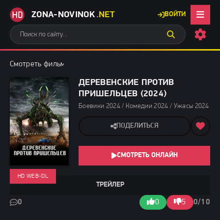
ZONA-NOVINOK
.NET
ВОЙТИ
Смотреть фильмы бесплатно
»
Боевики 2024
» Деревенские пр
ДЕРЕВЕНСКИЕ ПРОТИВ
ПРИШЕЛЬЦЕВ (2024)
Боевики 2024 / Комедии 2024 / Ужасы 2024 / 
ПОДЕЛИТЬСЯ
СМОТРЕТЬ ОНЛАЙН
HD WEB-DL
ТРЕЙЛЕР
0
0
5
0/10