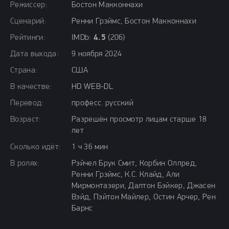
Режиссер:
Бостон Макконнахи
Сценарий:
Ренни Грэймс, Бостон Макконнахи
Рейтинги:
IMDb:
4.5
(206)
Дата выхода:
9 ноября 2024
Страна:
США
В качестве:
HD WEB-DL
Перевод:
професс. русский
Возраст:
Разрешён просмотр лицам старше 18
лет
Сколько идёт:
1 ч 36 мин
В ролях:
Рэйчел Брук Смит, Корбин Оллред,
Ренни Грэймс, К.С. Клайд, Али
Мирмонтазери, Далтон Бэйкер, Джасен
Вэйд, Пэйтон Майлер, Остин Арчер, Рен
Барнс