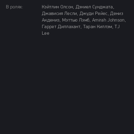
В ролях:
Кэйтлин Олсон, Дэниел Сунджата,
Джависия Лесли, Джуди Рейес, Дениз
Акдениз, Мэттью Лэмб, Amirah Johnson,
Гаррет Диллахант, Таран Киллэм, TJ
Lee