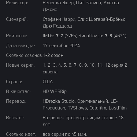
Режиссер:
Ребекка Эшер, Пит Чатмон, Алетеа
Джонс
Сценарий:
Стефани Карри, Элис Шегарай-Брёньо,
Дрю Годдард
Рейтинги:
IMDb:
7.7
(7765) КиноПоиск:
7.3
(4671)
Дата выхода:
17 сентября 2024
Сколько сезонов:
1-2 сезон
Новые серии:
1, 2, 3, 4, 5, 6, 7, 8, 9, 10, 11, 12 серия 2
сезона
Страна:
США
В качестве:
HD WEBRip
Перевод:
HDrezka Studio, Оригинальный, LE-
Production, TVShows, Coldfilm, LostFilm
Возраст:
Разрешён просмотр лицам старше 18
лет
Сколько идёт:
все серии по 45 мин.