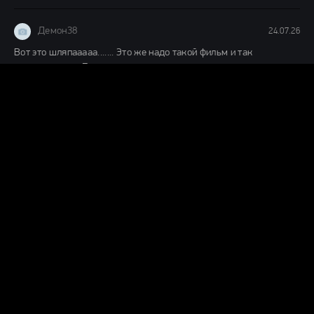
Демон38
24.07.26
Вот это шляпааааа....... Это же надо такой фильм и так
испоганить....... Главную героиню с таким пухленьким
ВОЗВРАЩЕНИЕ ГРЕМЛИНОВ (2026)
Демон38
24.07.26
чисто ремейк фильма 1968 года, нигера тупо поменяли на
нигершу, а в конце не завалили.
НОЧЬ ЖИВЫХ МЕРТВЕЦОВ 2.0 (2026)
Демон38
03.07.26
На удивление хороший, качественный фильм, если честно даже
не ожидал. Актерам респект.
МАЙК И НИК И НИК И ЭЛИС (2026)