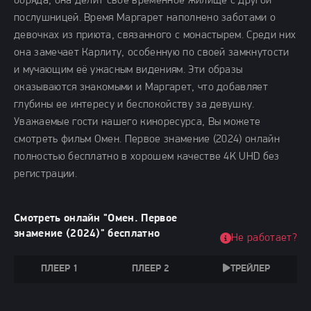
обряда, она делит свое временное жилище с другой
послушницей. Время Маргарет наполнено заботами о
девочках из приюта, связанного с монастырем. Среди них
она замечает Карлиту, особенную по своей замкнутости
и мучающим её ужасным видениям. Эти образы
оказываются знакомыми и Маргарет, что добавляет
глубины ее интересу и беспокойству за девушку.
Уважаемые гости нашего киноресурса, Вы можете
смотреть фильм Омен. Первое знамение (2024) онлайн
полностью бесплатно в хорошем качестве 4K UHD без
регистрации.
Смотреть онлайн "Омен. Первое
знамение (2024)" бесплатно
Не работает?
ПЛЕЕР 1
ПЛЕЕР 2
ТРЕЙЛЕР