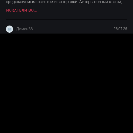
предсказуемым сюжетом и концовкой. Актёры полный отстой,
ИСКАТЕЛИ ВОДЫ (2026)
Демон38
28.07.26
Наитупейшее , снятое не понятно для чего вонючее ,
бессмысленное ДЕРЬМО.
ПРИКОСНИСЬ КО МНЕ (2026)
Демон38
27.07.26
Прикольная детская сказочка о добре и зле,интересно
смотреть,ждём продолжения судя по окончанию фильма.
ДЕТИ ЛЕСА 2 (2026)
Демон38
24.07.26
Вот это шляпааааа....... Это же надо такой фильм и так
испоганить....... Главную героиню с таким пухленьким