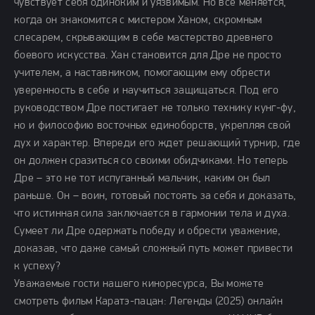
чувствует себя одиноким и уязвимым. Но все меняется,
когда он знакомится с мистером Ханом, скромным
слесарем, скрывающим в себе мастерство древнего
боевого искусства. Хан становится для Дре не просто
учителем, а наставником, помогающим ему обрести
уверенность в себе и научиться защищаться. Под его
руководством Дре постигает не только технику кунг-фу,
но и философию восточных единоборств, укрепляя свой
дух и характер. Впереди его ждет решающий турнир, где
он должен сразиться со своими обидчиками. Но теперь
Дре – это не тот испуганный мальчик, каким он был
раньше. Он – воин, готовый постоять за себя и доказать,
что истинная сила заключается в гармонии тела и духа.
Сумеет ли Дре одержать победу и обрести уважение,
доказав, что даже самый сложный путь может привести
к успеху?
Уважаемые гости нашего киноресурса, Вы можете
смотреть фильм Каратэ-пацан: Легенды (2025) онлайн