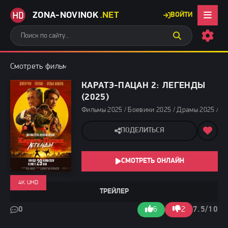
ZONA-NOVINOK
.NET
ВОЙТИ
Смотреть фильмы бесплатно
»
Фильмы 2025
» Каратэ-пацан 2:
КАРАТЭ-ПАЦАН 2: ЛЕГЕНДЫ
(2025)
Фильмы 2025 / Боевики 2025 / Драмы 2025 / З
ПОДЕЛИТЬСЯ
СМОТРЕТЬ ОНЛАЙН
4K UHD
ТРЕЙЛЕР
0
6
2
7.5/10