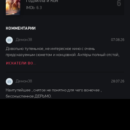
Годзилла и Конг: Новая империя (2024)
IMDb: 6.3
КОММЕНТАРИИ
Демон38
07.08.26
Довольно тупенькое, не интересное кино с очень
предсказуемым сюжетом и концовкой. Актёры полный отстой,
ИСКАТЕЛИ ВОДЫ (2026)
Демон38
28.07.26
Наитупейшее , снятое не понятно для чего вонючее ,
бессмысленное ДЕРЬМО.
ПРИКОСНИСЬ КО МНЕ (2026)
Демон38
27.07.26