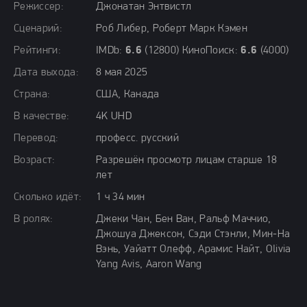
Режиссер:
Джонатан Энтвистл
Сценарий:
Роб Либер, Роберт Марк Кэмен
Рейтинги:
IMDb:
6.6
(12800) КиноПоиск:
6.6
(4000)
Дата выхода:
8 мая 2025
Страна:
США, Канада
В качестве:
4K UHD
Перевод:
професс. русский
Возраст:
Разрешён просмотр лицам старше 18
лет
Сколько идёт:
1 ч 34 мин
В ролях:
Джеки Чан, Бен Ван, Ральф Маччио,
Джошуа Джексон, Сэди Стэнли, Мин-На
Вэнь, Уайатт Олефф, Арамис Найт, Olivia
Yang Avis, Aaron Wang