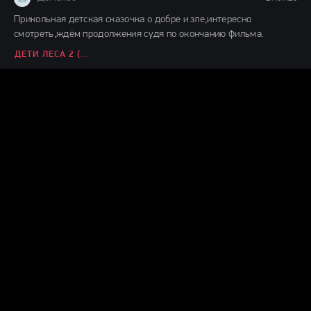
Прикольная детская сказочка о добре и зле,интересно
смотреть,ждём продолжения судя по окончанию фильма.
ДЕТИ ЛЕСА 2 (2026)
Демон38
24.07.26
Вот это шляпааааа....... Это же надо такой фильм и так
испоганить....... Главную героиню с таким пухленьким
ВОЗВРАЩЕНИЕ ГРЕМЛИНОВ (2026)
Демон38
24.07.26
чисто ремейк фильма 1968 года, нигера тупо поменяли на
нигершу, а в конце не завалили.
НОЧЬ ЖИВЫХ МЕРТВЕЦОВ 2.0 (2026)
Демон38
03.07.26