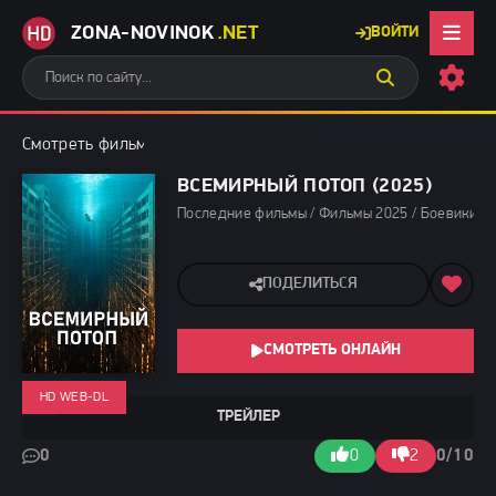
ZONA-NOVINOK
.NET
ВОЙТИ
Смотреть фильмы бесплатно
»
Последние фильмы
» Всемирный
ВСЕМИРНЫЙ ПОТОП (2025)
Последние фильмы / Фильмы 2025 / Боевики 20
ПОДЕЛИТЬСЯ
СМОТРЕТЬ ОНЛАЙН
HD WEB-DL
ТРЕЙЛЕР
0
0
2
0/10