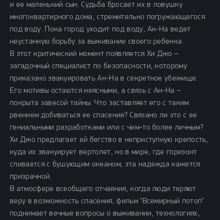
и ее маленький сын. Судьба бросает их в ловушку
многоквартирного дома, стремительно погружающегося
под воду. Пока город уходит под воду, Ан-На ведет
неустанную борьбу за выживание своего ребенка.
В этот критический момент появляется Хи Джо –
загадочный специалист по безопасности, которому
приказано эвакуировать Ан-На в секретное убежище.
Его мотивы остаются неясными, а связь с Ан-На –
покрыта завесой тайны. Что заставляет его с таким
рвением добиваться ее спасения? Связано ли это с ее
гениальными разработками или с чем-то более личным?
Хи Джо предлагает ей бегство в неприступную крепость,
куда их эвакуирует вертолет, но в мире, где горизонт
сливается с бушующим океаном, эта надежда кажется
призрачной.
В атмосфере всеобщего отчаяния, когда люди теряют
веру в возможность спасения, фильм "Всемирный потоп"
поднимает вечные вопросы о выживании, технологиях,