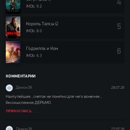
IMDb: 9.2
Король Талсы (2024)
IMDb: 8.0
Годзилла и Конг: Новая империя (2024)
IMDb: 6.3
КОММЕНТАРИИ
Демон38
28.07.26
Наитупейшее , снятое не понятно для чего вонючее ,
бессмысленное ДЕРЬМО.
ПРИКОСНИСЬ КО МНЕ (2026)
Демон38
27.07.26