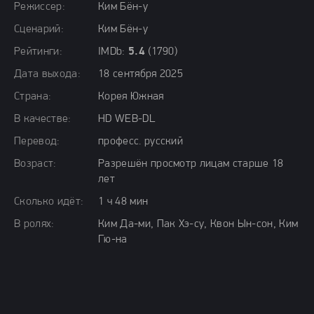
Режиссер:
Ким Бён-у
Сценарий:
Ким Бён-у
Рейтинги:
IMDb:
5.4
(1790)
Дата выхода:
18 сентября 2025
Страна:
Корея Южная
В качестве:
HD WEB-DL
Перевод:
професс. русский
Возраст:
Разрешён просмотр лицам старше 18
лет
Сколько идёт:
1 ч 48 мин
В ролях:
Ким Да-ми, Пак Хэ-су, Квон Ын-сон, Ким
Гю-на