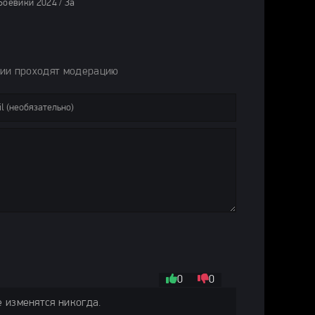
 Новинки кино 2025 / Фильмы онлайн
 фильмы 2024 / Новинки кино 2024 / Фильмы весны 2024 / Последние фил
26 / Детективы 2026 / Триллеры 2026 / Сериалы 2026 / Сериалы 4K UHD 
 Фильмы 2025 / Боевики 2025 / Комедии 2025 / Фильмы 4K UHD / Фильмы 
Боевики 2024 / Зарубежные фильмы 2024 / Новинки кино 2024 / Фильмы 
рии проходят модерацию
0
0
 изменятся никогда.