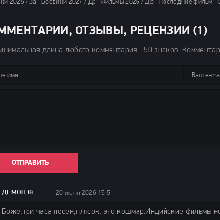
ки 2025 / Зарубежные фильмы 2025 / Последние фильмы / Фильмы 2025 /
Боевики 2024 / Драмы 2024 / Триллеры 2024 / Зарубежные
Фильмы 2026 / Драмы 2026 / Боевики 20
Последние фильмы /
ММЕНТАРИИ, ОТЗЫВЫ, РЕЦЕНЗИИ (1)
инимальная длина любого комментария - 50 знаков. Коммента
ОТПРАВИТЬ
ДЕМОН38
20 июня 2026 15:52
Боже,три часа песен,плясок, это кошмар.Индийские фильмы не