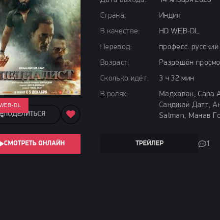
Дата выхода:
14 января 2026
Страна:
Индия
В качестве:
HD WEB-DL
Перевод:
професс. русский
Возраст:
Разрешён просмо
Сколько идёт:
3 ч 32 мин
В ролях:
Мадхаван, Сара 
Санджай Датт, Ак
 WEB-DL
ПОДЕЛИТЬСЯ
Salman, Манав Г
СМОТРЕТЬ ОНЛАЙН
ТРЕЙЛЕР
1