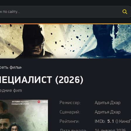
реть фильмы бесплатно
»
Последние фильмы
» Специалист (2026)
ПЕЦИАЛИСТ (2026)
едние фильмы / Фильмы 2026 / Драмы 2026 / Боевики 2026 / Т
Режиссер:
Адитья Дхар
Сценарий:
Адитья Дхар
Рейтинги:
IMDb:
5.1
() Кино