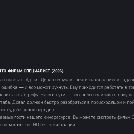
ЧТО ФИЛЬМ СПЕЦИАЛИСТ (2026)
етный агент Аджит Довал получает почти невыполнимое задани
 ошибка — и всё может рухнуть. Ему приходится работать в тен
новить катастрофу. На его пути — заговоры политиков, ловушк
таба. Довал должен быстро разобраться в происходящем и пойт
сит судьба целых народов.
аемые гости нашего киноресурса, Вы можете смотреть фильм С
рошем качестве HD без регистрации.