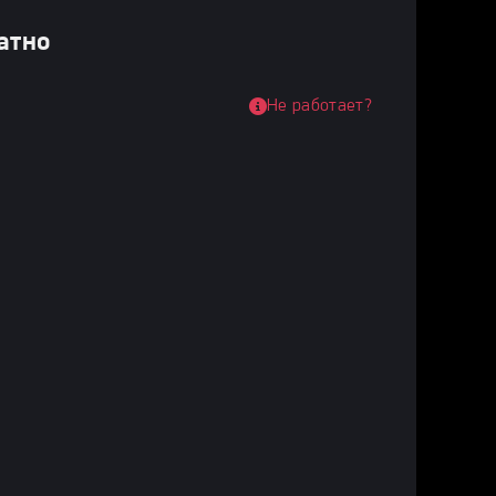
атно
Не работает?