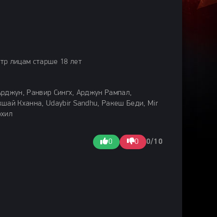
тр лицам старше 18 лет
Арджун, Ранвир Сингх, Арджун Рампал,
шай Кханна, Udaybir Sandhu, Ракеш Беди, Mir
охил
0
0
0/10