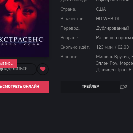
Дата выхода:
8 февраля 2024
Страна:
США
В качестве:
HD WEB-DL
Перевод:
Дублированный
Возраст:
Разрешён просмо
Сколько идёт:
123 мин. / 02:03
В ролях:
Мишель Крусик, К
Эллен Роу, Мерсе
 WEB-DL
ПОДЕЛИТЬСЯ
Джейден Трэн, К
СМОТРЕТЬ ОНЛАЙН
ТРЕЙЛЕР
2