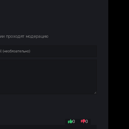
)
зи (2024)
024 / Последние фильмы / Фильмы 2024
 2024 / Фильмы 2024
ьмы 2024 / Фильмы 2024
убежные фильмы 2024 / Новинки кино 2024 / Фильмы весны 2024 / После
рии проходят модерацию
0
0