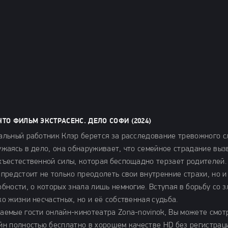
ЧТО ФИЛЬМ ЭКСТРАСЕНС. ДЕЛО СОФИ (2024)
альный работник Клэр берется за расследование тревожного с
ужаясь в дело, она обнаруживает, что семейное страдание вы
хъестественной силы, которая беспощадно терзает родителей.
 предстоит не только преодолеть свои внутренние страхи, но 
обности, о которых знала лишь немногие. Вступая в борьбу со з
ко жизни несчастных, но и её собственная судьба.
аемые гости онлайн-кинотеатра Zona-novinok, Вы можете смотр
йн полностью бесплатно в хорошем качестве HD без регистрац