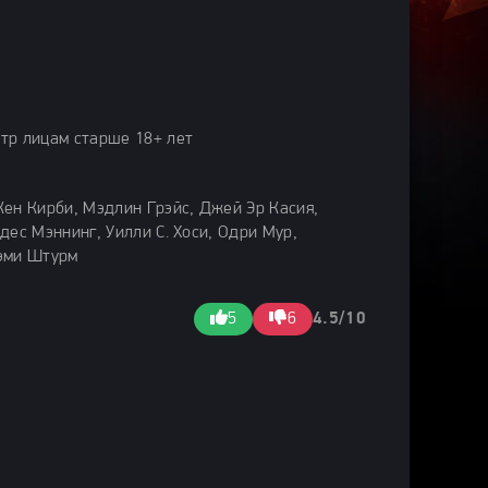
тр лицам старше 18+ лет
ен Кирби, Мэдлин Грэйс, Джей Эр Касия,
дес Мэннинг, Уилли С. Хоси, Одри Мур,
эми Штурм
5
6
4.5/10