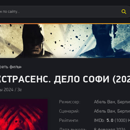
реть фильмы бесплатно
»
Ужасы 2024
» Экстрасенс. Дело Софи (2
КСТРАСЕНС. ДЕЛО СОФИ (202
ы 2024 / Зарубежные фильмы 2024 / Новинки кино 2024 / Филь
Режиссер:
Абель Ван, Берли
Сценарий:
Абель Ван, Берли
Рейтинги:
IMDb:
5.0
(1000) 