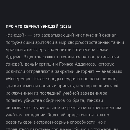
ПРО ЧТО СЕРИАЛ УЭНСДЭЙ (2024)
«Уэнсдэй» — это захватывающий мистический сериал,
погружающий зрителей в мир сверхъестественных тайн и
мрачной атмосферы знаменитой готической семьи
Аддамс. В центре сюжета находится пятнадцатилетняя
Уэнсдэй, дочь Мортиши и Гомеса Аддамсов, которую
родители отправляют в закрытый интернат — академию
«Невермор». После череды неудач в прошлых школах,
где её не могли понять и принять, и завершившихся её
исключением из последней учебной заведения за
попытку убийства обидчиков её брата, Уэнсдэй
оказывается в уникальном и чрезвычайно таинственном
учебном заведении. Здесь ей предстоит не только
освоить свои экстрасенсорные способности, но и
справиться с местным серийным убийцей, угрожающим