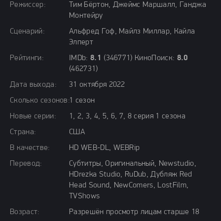
Режиссер:
Тим Бёртон, Джеймс Маршалл, Ганджа
Монтейру
Сценарий:
Альфред Гоф, Майлз Миллар, Кайла
Элперт
Рейтинги:
IMDb:
8.1
(346771) КиноПоиск:
8.0
(462731)
Дата выхода:
31 октября 2022
Сколько сезонов:
1 сезон
Новые серии:
1, 2, 3, 4, 5, 6, 7, 8 серия 1 сезона
Страна:
США
В качестве:
HD WEB-DL, WEBRip
Перевод:
Субтитры, Оригинальный, Newstudio,
HDrezka Studio, RuDub, Дубляж Red
Head Sound, NewComers, LostFilm,
TVShows
Возраст:
Разрешён просмотр лицам старше 18