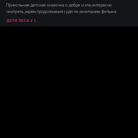
Прикольная детская сказочка о добре и зле,интересно
смотреть,ждём продолжения судя по окончанию фильма.
ДЕТИ ЛЕСА 2 (2026)
Демон38
24.07.26
Вот это шляпааааа....... Это же надо такой фильм и так
испоганить....... Главную героиню с таким пухленьким
ВОЗВРАЩЕНИЕ ГРЕМЛИНОВ (2026)
Демон38
24.07.26
чисто ремейк фильма 1968 года, нигера тупо поменяли на
нигершу, а в конце не завалили.
НОЧЬ ЖИВЫХ МЕРТВЕЦОВ 2.0 (2026)
Демон38
03.07.26
На удивление хороший, качественный фильм, если честно даже