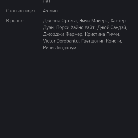
лет
Сколько идёт:
45 мин
В ролях:
Дженна Ортега, Эмма Майерс, Хантер
Дуэн, Перси Хайнс Уайт, Джой Сандэй,
Джорджи Фармер, Кристина Риччи,
Victor Dorobantu, Гвендолин Кристи,
Рики Линдхоум