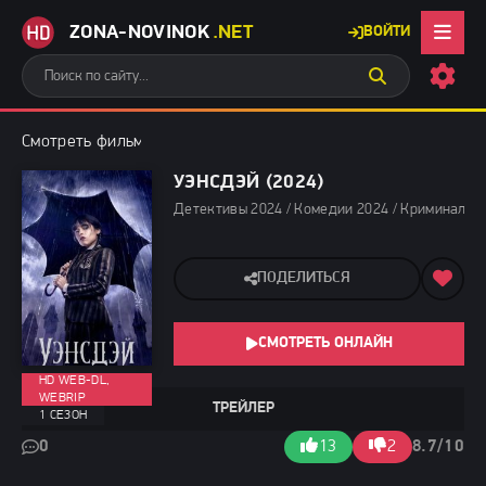
ZONA-NOVINOK
.NET
ВОЙТИ
Смотреть фильмы бесплатно
»
Детективы 2024
» Уэнсдэй (2024
УЭНСДЭЙ (2024)
Детективы 2024 / Комедии 2024 / Криминальны
ПОДЕЛИТЬСЯ
СМОТРЕТЬ ОНЛАЙН
HD WEB-DL,
WEBRIP
ТРЕЙЛЕР
1 СЕЗОН
0
13
2
8.7/10