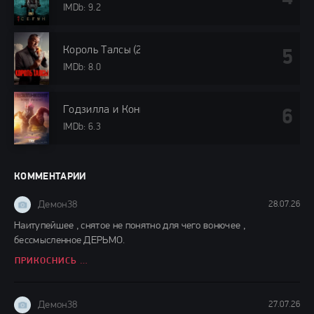
IMDb: 9.2
Король Талсы (2024)
IMDb: 8.0
Годзилла и Конг: Новая империя (2024)
IMDb: 6.3
КОММЕНТАРИИ
Демон38
28.07.26
Наитупейшее , снятое не понятно для чего вонючее ,
бессмысленное ДЕРЬМО.
ПРИКОСНИСЬ КО МНЕ (2026)
Демон38
27.07.26