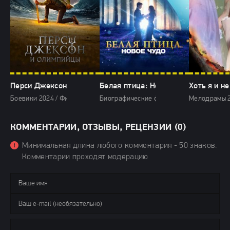
Перси Джексон и Олимпийцы (2024)
Белая птица: Новое чудо (2024)
Хоть я и не
Боевики 2024 / Фильмы-приключения 2024 / Фэнтези фильмы 2024 / С
Биографические фильмы 2024 / Военные 
Мелодрамы 2
КОММЕНТАРИИ, ОТЗЫВЫ, РЕЦЕНЗИИ (0)
Минимальная длина любого комментария - 50 знаков.
Комментарии проходят модерацию