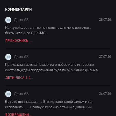
КОММЕНТАРИИ
Демон38
28.07.26
Наитупейшее , снятое не понятно для чего вонючее ,
бессмысленное ДЕРЬМО.
ПРИКОСНИСЬ КО МНЕ (2026)
Демон38
27.07.26
Прикольная детская сказочка о добре и зле,интересно
смотреть,ждём продолжения судя по окончанию фильма.
ДЕТИ ЛЕСА 2 (2026)
Демон38
24.07.26
Вот это шляпааааа....... Это же надо такой фильм и так
испоганить....... Главную героиню с таким пухленьким
ВОЗВРАЩЕНИЕ ГРЕМЛИНОВ (2026)