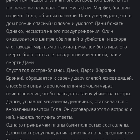
ремонтом недавно купленного загородного дома. В тот
же вечер её навещает Олин Буль (Тайг Мерфи), бывший
пациент Теда, объятый паникой. Олин утверждает, что в
дом проник опасный человек и умоляет Дани бежать.
Однако, несмотря на его предупреждения, Олин
оказывается в центре обвинений в убийстве, и вскоре
его находят мертвым в психиатрической больнице. Его
смерть была столь же загадочной и жестокой, как и
смерть Дани.
Спустя год сестра-близнец Дани, Дарси (Кэролин
Брэкен), обращается к своему дару слепой ясновидящей,
способной видеть воспоминания и эмоции через
прикосновение, чтобы разгадать тайну убийства сестры.
Дарси, управляя магазином диковинок, сталкивается с
внезапным визитом Теда. Он договаривается о встрече с
ней, надеясь получить ответы.
Однако прежде чем планы были полностью составлены,
Дарси без предупреждения приезжает в загородный дом