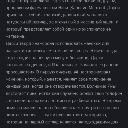
Теда. Теперь он живет здесь со своей новой подругой,
продажным фармацевтом Яной (Каролин Ментон). Дарси
привозит с собой странный деревянный манекен в
натуральный размер, заключенный в массивный ящик, и
который представляет собой один из экспонатов её
магазина.
Дарси твердо намерена использовать манекен для
раскрытия истины о смерти своей сестры. В ночь, когда
Тед отходит на ночную смену в больнице, Дарси
засыпает на диване, и Яна начинает замечать странные
происшествия. В первую очередь её настораживает
манекен, который, кажется, меняет своё положение
каждый раз, когда она отворачивается. Волнение Яны
достигает пика, когда она случайно роняет свой телефон
с верхней площадки лестницы и разбивает его. Во время
осмотра манекена она обнаруживает внутри его головы
нечто странное — куски неизвестного материала,
которые на первый взгляд кажутся неподходящими для