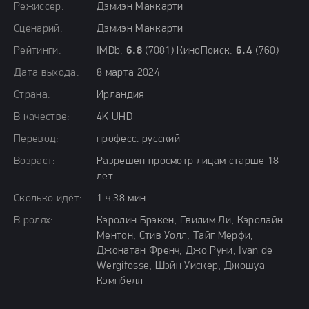
Режиссер:
Дэмиэн Маккарти
Сценарий:
Дэмиэн Маккарти
Рейтинги:
IMDb:
6.8
(7081) КиноПоиск:
6.4
(760)
Дата выхода:
8 марта 2024
Страна:
Ирландия
В качестве:
4K UHD
Перевод:
професс. русский
Возраст:
Разрешён просмотр лицам старше 18
лет
Сколько идёт:
1 ч 38 мин
В ролях:
Кэролин Брэкен, Гвилим Ли, Кэролайн
Ментон, Стив Уолл, Тайг Мерфи,
Джонатан Френч, Джо Руни, Ivan de
Wergifosse, Шэйн Уискер, Джошуа
Кэмпбелл